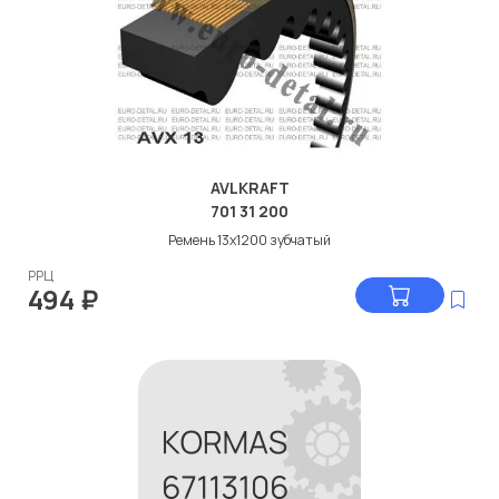
AVLKRAFT
701 31 200
Ремень 13x1200 зубчатый
РРЦ
494
₽