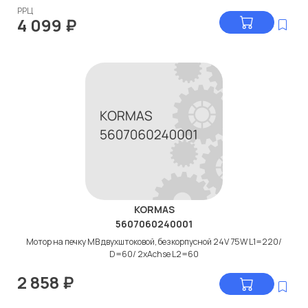
РРЦ
4 099
₽
KORMAS
5607060240001
Мотор на печку МВ двухштоковой, безкорпусной 24V 75W L1=220/
D=60/ 2xAchse L2=60
2 858
₽