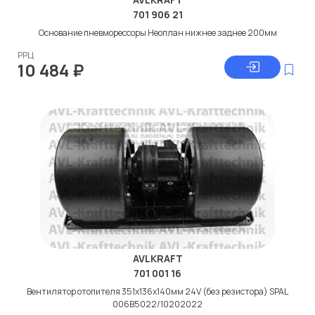
701 906 21
Основание пневморессоры Неоплан нижнее заднее 200мм
РРЦ
10 484
₽
AVLKRAFT
701 001 16
Вентилятор отопителя 351x136x140мм 24V (без резистора) SPAL
006B5022/10202022