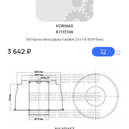
KORMAS
67113106
Мотор на печку двухштоковой 24V 4A 90W 8мм
3 642
₽
AVLKRAFT