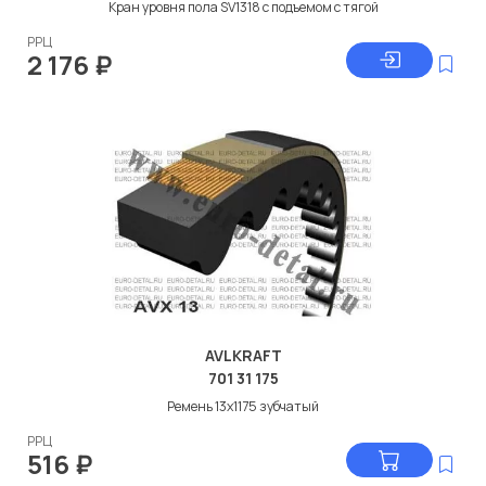
Кран уровня пола SV1318 с подъемом с тягой
РРЦ
2 176
₽
AVLKRAFT
701 31 175
Ремень 13x1175 зубчатый
РРЦ
516
₽