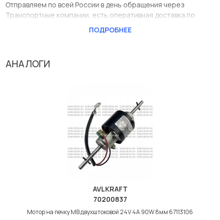
Отправляем по всей России в день обращения через
Транспортные компании, есть оперативная доставка по
Москве.
ПОДРОБНЕЕ
Эта запчасть представлена по производителю KORMAS
У данной детали есть аналоги с номерами, убедитесь сами.
АНАЛОГИ
Мотор на печку МВ двухштоковой 24V в нашей компании
Евродеталь представлены в большом ассортименте.
Мы продаем сертифицированные колодки тормозные
дисковые с гарантией от производителя KORMAS.
Производитель
KORMAS
AVLKRAFT
70200837
Мотор на печку МВ двухштоковой 24V 4A 90W 8мм 67113106