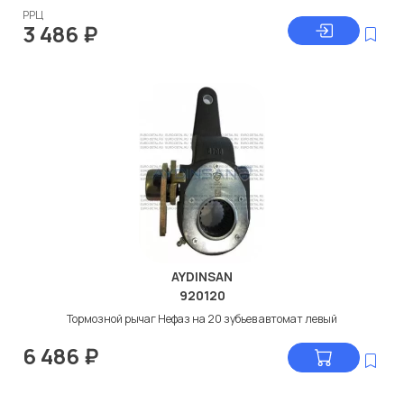
РРЦ
3 486
₽
AYDINSAN
920120
Тормозной рычаг Нефаз на 20 зубьев автомат левый
6 486
₽