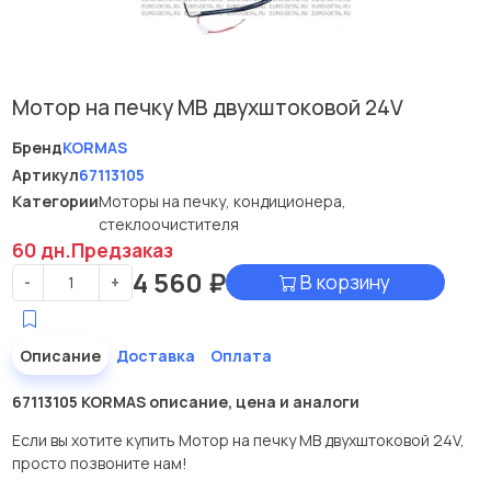
Мотор на печку МВ двухштоковой 24V
Бренд
KORMAS
Артикул
67113105
Категории
Моторы на печку, кондиционера,
стеклоочистителя
60 дн.
Предзаказ
4 560
₽
В корзину
-
+
Описание
Доставка
Оплата
67113105 KORMAS описание, цена и аналоги
Если вы хотите купить Мотор на печку МВ двухштоковой 24V,
просто позвоните нам!