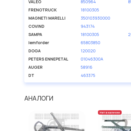
VALEO
850964
8
FRENOTRUCK
18100305
MAGNETI MARELLI
350103930000
COVIND
943174
SAMPA
18100305
2
lemforder
65803850
DOGA
120020
PETERS ENNEPETAL
01046300A
AUGER
58916
DT
463375
АНАЛОГИ
Нет в наличии