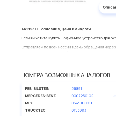
Описа
461925 DT описание, цена и аналоги
Если вы хотите купить Подъемное устройство для ок
Отправляем по всей России в день обращения через
оперативная доставка по Москве.
Эта запчасть представлена по производителю DT
У данной детали есть аналоги с номерами, убедитес
НОМЕРА ВОЗМОЖНЫХ АНАЛОГОВ
Подъемное устройство для окон в нашей компании Е
большом ассортименте.
FEBI BILSTEIN
26891
Мы продаем сертифицированные колодки тормозные 
MERCEDES-BENZ
0007250102
a
производителя DT.
MEYLE
0349100011
TRUCKTEC
0153093