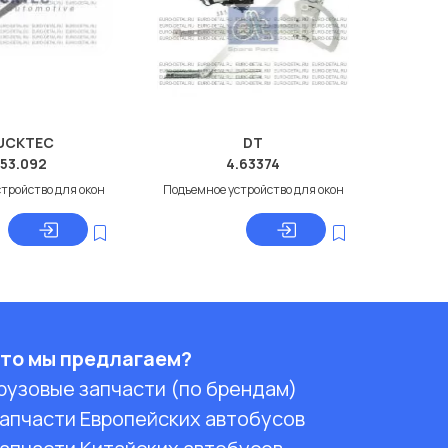
UCKTEC
DT
.53.092
4.63374
тройство для окон
Подъемное устройство для окон
то мы предлагаем?
рузовые запчасти (по брендам)
апчасти Европейских автобусов