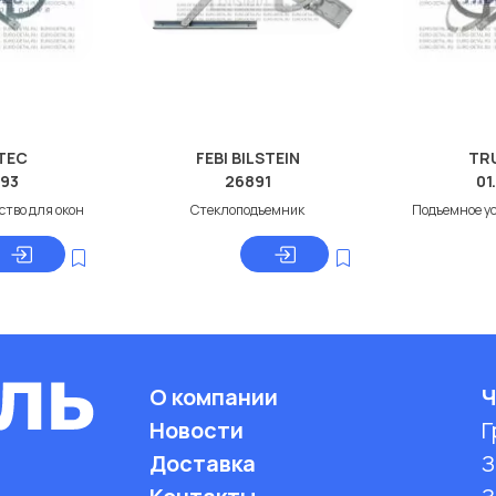
TEC
FEBI BILSTEIN
TR
093
26891
01
ство для окон
Стеклоподъемник
Подъемное ус
О компании
Ч
Новости
Г
Доставка
З