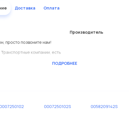
ние
Доставка
Оплата
Производитель
он, просто позвоните нам!
 Транспортные компании, есть
ПОДРОБНЕЕ
ь сами.
вродеталь представлены в
дисковые с гарантией от
0007250102
0007250102S
0058209142S