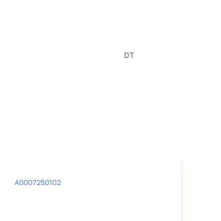
DT
A0007250102