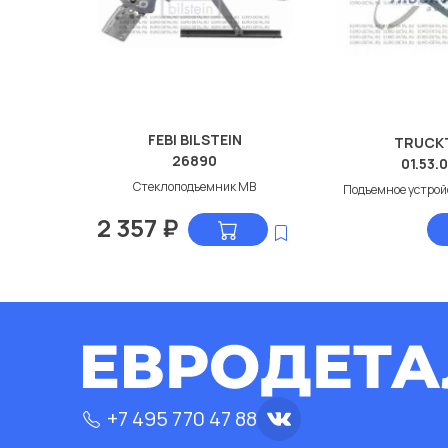
FEBI BILSTEIN
TRUCK
26890
01.53.
Стеклоподъемник МВ
Подъемное устрой
2 357
₽
+7 495 770 47 88