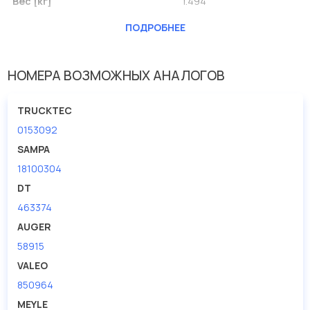
Вес [кг]
1.494
Вид эксплуатации
электрический
ПОДРОБНЕЕ
Сторона установки
слева
НОМЕРА ВОЗМОЖНЫХ АНАЛОГОВ
TRUCKTEC
0153092
SAMPA
18100304
DT
463374
AUGER
58915
VALEO
850964
MEYLE