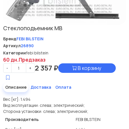
Стеклоподъемник МВ
Бренд
FEBI BILSTEIN
Артикул
26890
Категории
febi bilstein
60 дн.
Предзаказ
2 357
₽
В корзину
-
+
Описание
Доставка
Оплата
Вес [кг]: 1.494
Вид эксплуатации: слева; электрический;
Сторона установки: слева; электрический;
Производитель
FEBI BILSTEIN