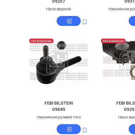
09257
0931
Насос водяной
Наконечник ру
Нет в наличии
Нет в наличии
FEBI BILSTEIN
FEBI BIL
09685
0925
Наконечник рулевой тяги
Насос во