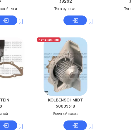
7
39292
левой тяги
Тяга рулевая
Тяг
Нет в наличии
STEIN
KOLBENSCHMIDT
8
50005319
дяной
Водяной насос