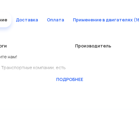
ние
Доставка
Оплата
Применение в двигателях (1
оги
Производитель
ите нам!
 Транспортные компании, есть
ПОДРОБНЕЕ
BENSCHMIDT
ь сами.
тавлены в большом
дисковые с гарантией от