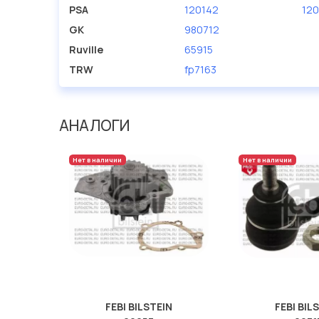
PSA
120142
120
GK
980712
Ruville
65915
TRW
fp7163
АНАЛОГИ
Нет в наличии
Нет в наличии
FEBI BILSTEIN
FEBI BIL