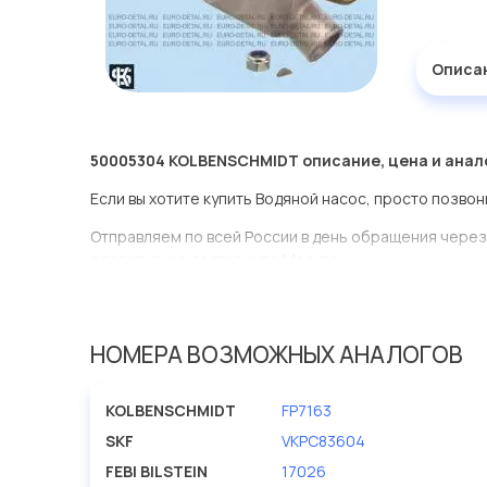
Описа
50005304 KOLBENSCHMIDT описание, цена и анал
Если вы хотите купить Водяной насос, просто позвон
Отправляем по всей России в день обращения через
оперативная доставка по Москве.
Эта запчасть представлена по производителю KOL
У данной детали есть аналоги с номерами, убедитес
НОМЕРА ВОЗМОЖНЫХ АНАЛОГОВ
Водяной насос в нашей компании Евродеталь предс
ассортименте.
KOLBENSCHMIDT
FP7163
Мы продаем сертифицированные колодки тормозные 
SKF
VKPC83604
производителя KOLBENSCHMIDT.
FEBI BILSTEIN
17026