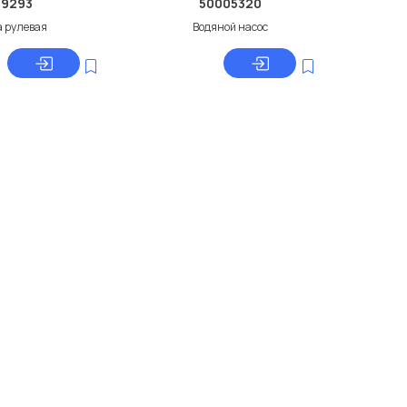
39293
50005320
а рулевая
Водяной насос