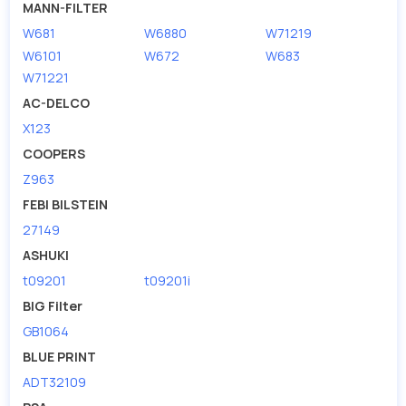
MANN-FILTER
W681
W6880
W71219
W6101
W672
W683
W71221
AC-DELCO
X123
COOPERS
Z963
FEBI BILSTEIN
27149
ASHUKI
t09201
t09201i
BIG Filter
GB1064
BLUE PRINT
ADT32109