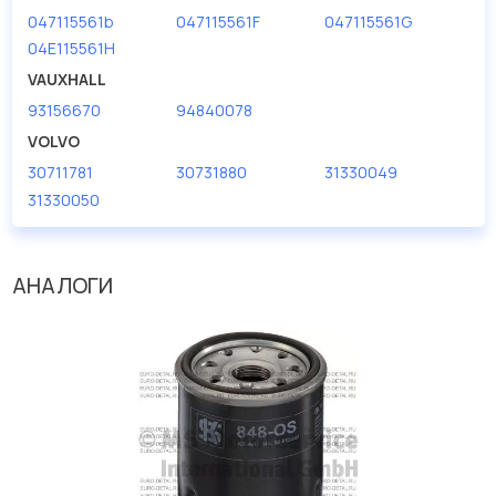
047115561b
047115561F
047115561G
04E115561H
VAUXHALL
93156670
94840078
VOLVO
30711781
30731880
31330049
31330050
АНАЛОГИ