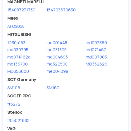
MAGNETI MARELLI
154087231730
154703670630
Miles
AFOS058
MITSUBISHI
1230a153
md001445
md007360
md030795
md031805
md071462
md071462a
md084693
md097003
md136790
md322508
MD352626
MD356000
me004099
SCT Germany
SM106
SM160
SOGEFIPRO
ft5272
Stellox
2050216SX
VAG