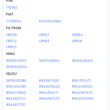
PSA
1109az
FIAT
71768154
k04105409ac
FILTRON
OP539
OP557
OP564
OP572
OP583
OP618
OP621
HINO
9091510003
9091510004
9091520003
9091520004
ISUZU
5876100080
8931567500
8941357471
8941494180
8942019423
8942435021
8944110840
8944304111
8944567410
8944567411
8944567412
8944597000
8944637151