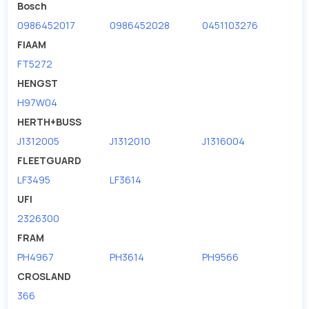
Bosch
0986452017
0986452028
0451103276
FIAAM
FT5272
HENGST
H97W04
HERTH+BUSS
J1312005
J1312010
J1316004
FLEETGUARD
LF3495
LF3614
UFI
2326300
FRAM
PH4967
PH3614
PH9566
CROSLAND
366