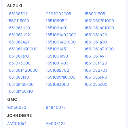
Размер резьбы
3/4-16 UNF
SUZUKI
1651083011
0892202005
1560013051
1560113010
1651060B11
1651060B11000
1651061a00
1651061a01
1651061a01000
1651061a02
1651061a02000
1651061a20
1651061A21
1651061A21000
1651061a30
1651061a30000
1651061A31
1651061a31000
1651061ar0
1651061av0
1651061AV1
1651073000
1651081403
1651081420
1651081420000
1651082702
1651082703
1651085fa0
1651085fa0000
1651085FR0
16510m68k00
1651083000
1651085c00
16510m68k10
GMC
93156670
94840078
JOHN DEERE
AM101054
AM107423