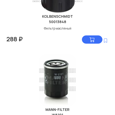
KOLBENSCHMIDT
50013848
Фильтр масляный
288
₽
MANN-FILTER
W6101