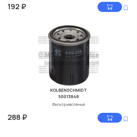
192
₽
KOLBENSCHMIDT
50013848
Фильтр масляный
288
₽