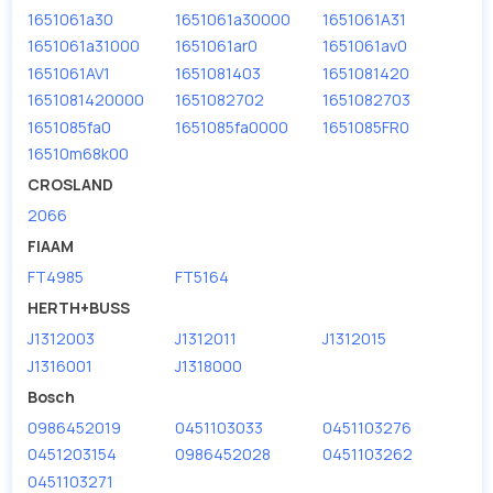
1651061a30
1651061a30000
1651061A31
1651061a31000
1651061ar0
1651061av0
1651061AV1
1651081403
1651081420
1651081420000
1651082702
1651082703
1651085fa0
1651085fa0000
1651085FR0
16510m68k00
CROSLAND
2066
FIAAM
FT4985
FT5164
HERTH+BUSS
J1312003
J1312011
J1312015
J1316001
J1318000
Bosch
0986452019
0451103033
0451103276
0451203154
0986452028
0451103262
0451103271