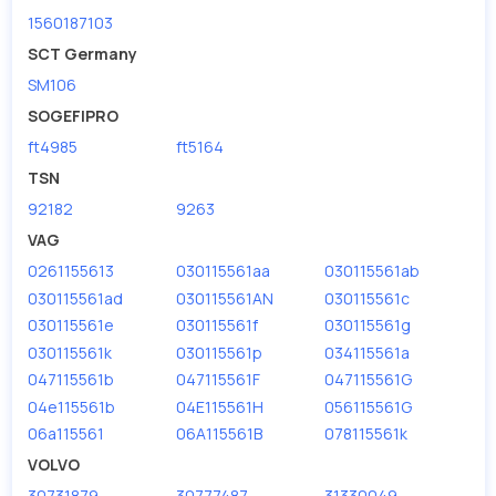
1560187103
SCT Germany
SM106
SOGEFIPRO
ft4985
ft5164
TSN
92182
9263
VAG
0261155613
030115561aa
030115561ab
030115561ad
030115561AN
030115561c
030115561e
030115561f
030115561g
030115561k
030115561p
034115561a
047115561b
047115561F
047115561G
04e115561b
04E115561H
056115561G
06a115561
06A115561B
078115561k
VOLVO
30731879
30777487
31330049