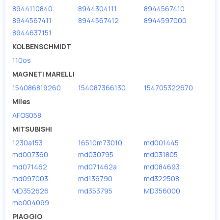
8944110840
8944304111
8944567410
8944567411
8944567412
8944597000
8944637151
KOLBENSCHMIDT
110os
MAGNETI MARELLI
154086819260
154087366130
154705322670
Miles
AFOS058
MITSUBISHI
1230a153
16510m73010
md001445
md007360
md030795
md031805
md071462
md071462a
md084693
md097003
md136790
md322508
MD352626
md353795
MD356000
me004099
PIAGGIO