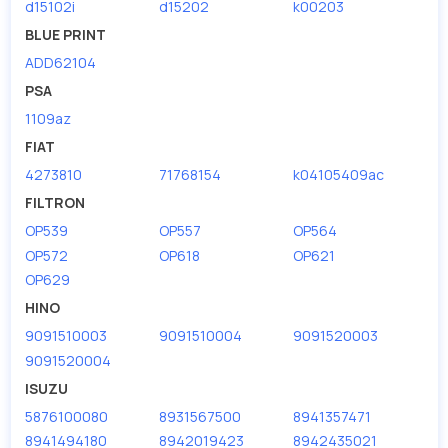
d15102i
d15202
k00203
BLUE PRINT
ADD62104
PSA
1109az
FIAT
4273810
71768154
k04105409ac
FILTRON
OP539
OP557
OP564
OP572
OP618
OP621
OP629
HINO
9091510003
9091510004
9091520003
9091520004
ISUZU
5876100080
8931567500
8941357471
8941494180
8942019423
8942435021