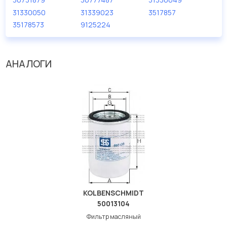
31330050
31339023
3517857
35178573
9125224
АНАЛОГИ
KOLBENSCHMIDT
50013104
Фильтр масляный