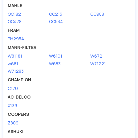
MAHLE
OC182
OC215
OC988
OC478
OC534
FRAM
PH2954
MANN-FILTER
W81181
W6101
W672
w681
W683
W71221
W71283
CHAMPION
C170
AC-DELCO
X139
COOPERS
Z809
ASHUKI