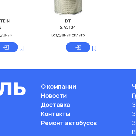
STEIN
DT
6
5.45104
душный
Воздушный фильтр
О компании
Ч
Новости
Г
Доставка
З
Контакты
З
Ремонт автобусов
З
B