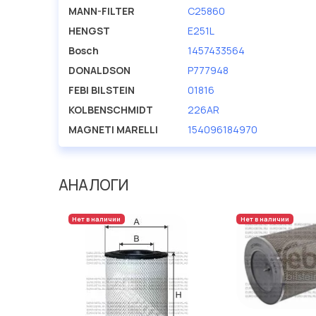
MANN-FILTER
C25860
HENGST
E251L
Bosch
1457433564
DONALDSON
P777948
FEBI BILSTEIN
01816
KOLBENSCHMIDT
226AR
MAGNETI MARELLI
154096184970
АНАЛОГИ
Нет в наличии
Нет в наличии