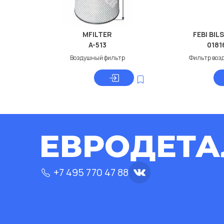
MFILTER
FEBI BIL
A-513
0181
Воздушный фильтр
Фильтр воз
+7 495 770 47 88