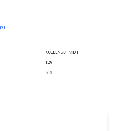
67)
KOLBENSCHMIDT
128
418
241