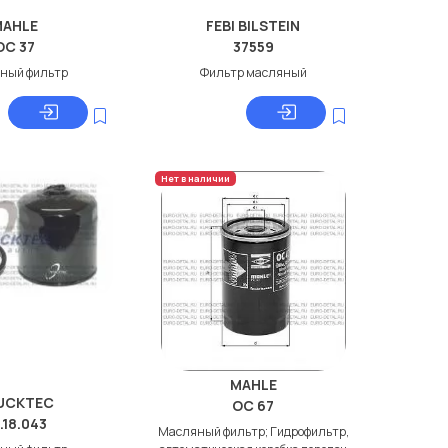
MAHLE
FEBI BILSTEIN
OC 37
37559
ный фильтр
Фильтр масляный
Нет в наличии
MAHLE
UCKTEC
OC 67
.18.043
Масляный фильтр; Гидрофильтр,