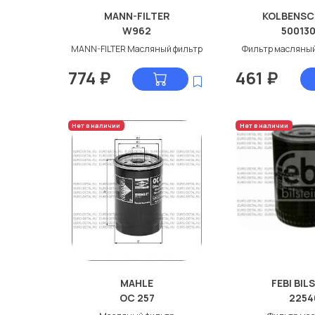
MANN-FILTER
KOLBENSC
W962
50013
MANN-FILTER Масляный фильтр
Фильтр масляный
774
₽
461
₽
Нет в наличии
Нет в наличии
MAHLE
FEBI BIL
OC 257
2254