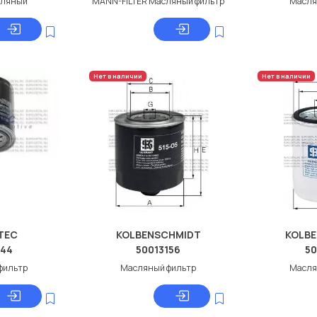
сляный
MANN-FILTER Масляный фильтр
Масля
Нет в наличии
Нет в наличии
TEC
KOLBENSCHMIDT
KOLB
044
50013156
50
фильтр
Масляный фильтр
Масля