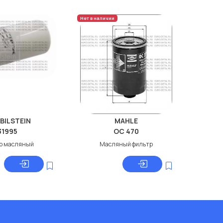
Нет в наличии
 BILSTEIN
MAHLE
31995
OC 470
р масляный
Масляный фильтр