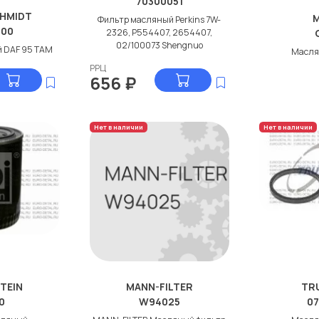
70300051
HMIDT
Фильтр масляный Perkins 7W-
000
2326, P554407, 2654407,
02/100073 Shengnuo
 DAF 95 ТАМ
Масля
РРЦ
656
₽
Нет в наличии
Нет в наличии
STEIN
MANN-FILTER
TR
0
W94025
07