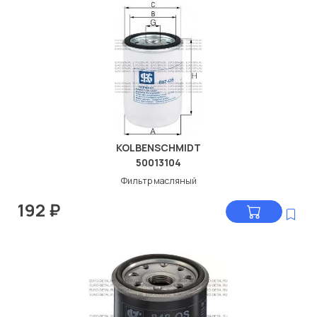
KOLBENSCHMIDT
50013104
Фильтр масляный
192
₽