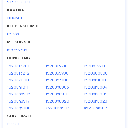
9132408041
KAMOKA
f104601
KOLBENSCHMIDT
852os
MITSUBISHI
md353795
DONGFENG
1520813201
1520813210
1520813211
1520813212
1520855y00
1520860u00
1520871j00
15208g3100
15208h1010
15208h1011
15208h8903
15208h8904
15208h8905
15208h8911
15208h8916
15208h8917
15208h8920
15208h8923
15208q9100
a5208h8903
a5208h8904
SOGEFIPRO
ft4981