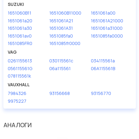
SUZUKI
1651060B11
1651060B11000
1651061a00
1651061a20
1651061A21
1651061A21000
1651061a30
1651061A31
1651061a31000
1651061av0
1651085fa0
1651085fa0000
1651085FR0
1651085fr0000
VAG
0261155613
030115561c
034115561a
056115561G
06a115561
06A115561B
078115561k
VAUXHALL
7984326
93156668
93156770
9975227
АНАЛОГИ