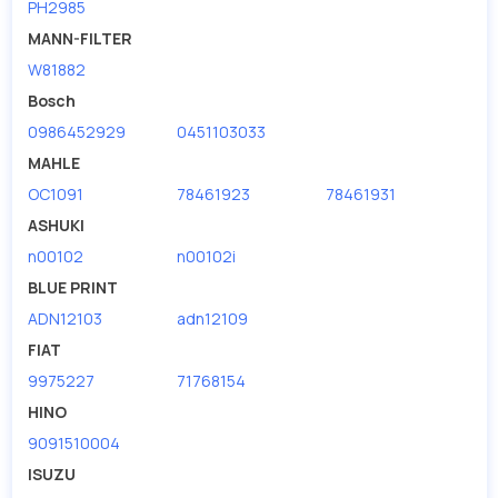
PH2985
MANN-FILTER
W81882
Bosch
0986452929
0451103033
MAHLE
OC1091
78461923
78461931
ASHUKI
n00102
n00102i
BLUE PRINT
ADN12103
adn12109
FIAT
9975227
71768154
HINO
9091510004
ISUZU