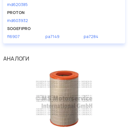
md620385
PROTON
md603932
SOGEFIPRO
fl6907
pa7149
pa7284
АНАЛОГИ