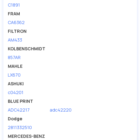
C1891
FRAM
CA6362
FILTRON
AM433
KOLBENSCHMIDT
857AR
MAHLE
LX670
ASHUKI
c04201
BLUE PRINT
ADC42217
adc42220
Dodge
2811332510
MERCEDES-BENZ