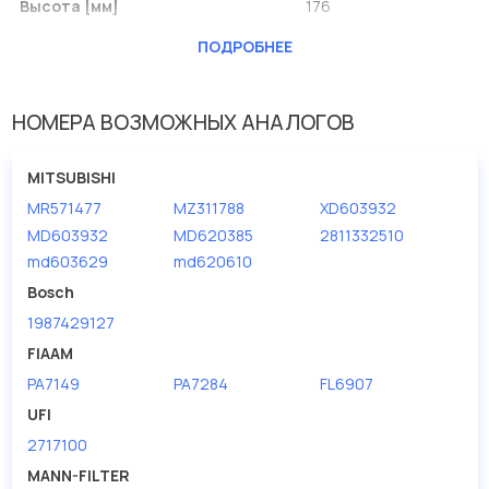
Высота [мм]
176
Наружный диаметр 1 [мм]
200
ПОДРОБНЕЕ
Наружный диаметр 2 [мм]
193
НОМЕРА ВОЗМОЖНЫХ АНАЛОГОВ
MITSUBISHI
MR571477
MZ311788
XD603932
MD603932
MD620385
2811332510
md603629
md620610
Bosch
1987429127
FIAAM
PA7149
PA7284
FL6907
UFI
2717100
MANN-FILTER