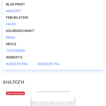
BLUE PRINT
adm52511
FEBI BILSTEIN
19439
KOLBENSCHMIDT
888ac
MEYLE
7123190005
WEBASTO
82d0325139a
82d0325176a
АНАЛОГИ
Нет в наличии