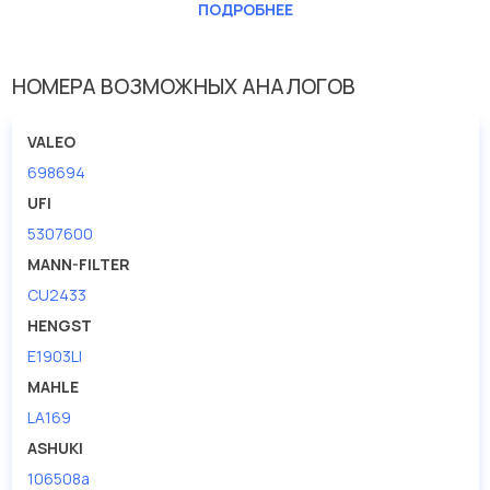
Длина [мм]
240
ПОДРОБНЕЕ
Ширина (мм)
190
НОМЕРА ВОЗМОЖНЫХ АНАЛОГОВ
VALEO
698694
UFI
5307600
MANN-FILTER
CU2433
HENGST
E1903LI
MAHLE
LA169
ASHUKI
106508a