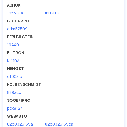
ASHUKI
195508a
m03008
BLUE PRINT
adm52509
FEBI BILSTEIN
19440
FILTRON
K1110A
HENGST
e1903lc
KOLBENSCHMIDT
889acc
SOGEFIPRO
pck8124
WEBASTO
82d0325139a
82d0325139ca