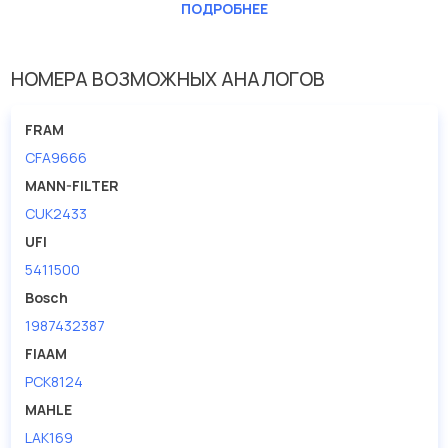
ПОДРОБНЕЕ
Длина [мм]
240
Исполнение фильтра
Фильтр из активированного угля
НОМЕРА ВОЗМОЖНЫХ АНАЛОГОВ
Ширина (мм)
192
FRAM
CFA9666
MANN-FILTER
CUK2433
UFI
5411500
Bosch
1987432387
FIAAM
PCK8124
MAHLE
LAK169