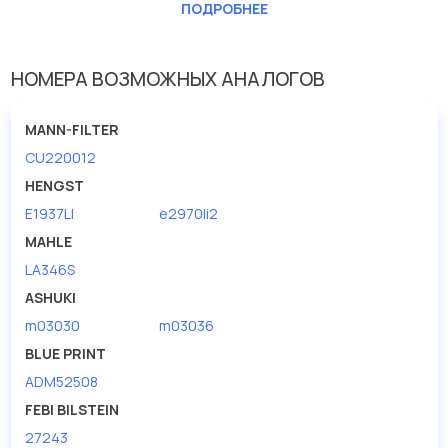
Длина [мм]
235
ПОДРОБНЕЕ
Ширина (мм)
100
НОМЕРА ВОЗМОЖНЫХ АНАЛОГОВ
MANN-FILTER
CU220012
HENGST
E1937LI
e2970li2
MAHLE
LA346S
ASHUKI
m03030
m03036
BLUE PRINT
ADM52508
FEBI BILSTEIN
27243