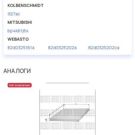
KOLBENSCHMIDT
927ac
MITSUBISHI
bp4k61j6x
WEBASTO
82d0325161a
82d0325202a
82d0325202ca
АНАЛОГИ
Нет в наличии