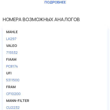
Длина [мм]
214
ПОДРОБНЕЕ
Ширина (мм)
200
НОМЕРА ВОЗМОЖНЫХ АНАЛОГОВ
MAHLE
LA297
VALEO
715532
FIAAM
PC8174
UFI
5311500
FRAM
CF10200
MANN-FILTER
CU2232