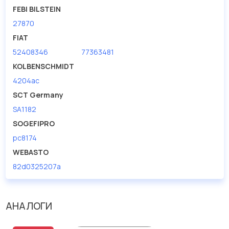
FEBI BILSTEIN
27870
FIAT
52408346
77363481
KOLBENSCHMIDT
4204ac
SCT Germany
SA1182
SOGEFIPRO
pc8174
WEBASTO
82d0325207a
АНАЛОГИ