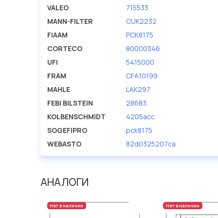
VALEO
715533
MANN-FILTER
CUK2232
FIAAM
PCK8175
CORTECO
80000346
UFI
5415000
FRAM
CFA10199
MAHLE
LAK297
FEBI BILSTEIN
28683
KOLBENSCHMIDT
4205acc
SOGEFIPRO
pck8175
WEBASTO
82d0325207ca
АНАЛОГИ
Нет в наличии
Нет в наличии