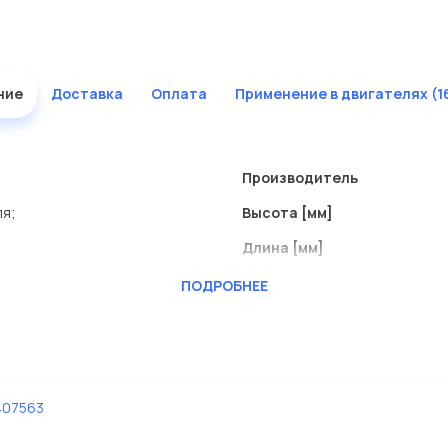
ние
Доставка
Оплата
Применение в двигателях (1
Производитель
ля;
Высота [мм]
Длина [мм]
Исполнение фильтра
ПОДРОБНЕЕ
Ширина (мм)
407563