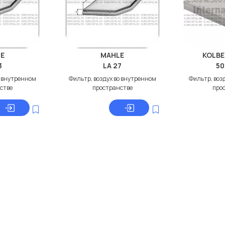
E
MAHLE
KOLB
3
LA 27
50
о внутренном
Фильтр, воздух во внутренном
Фильтр, воз
стве
пространстве
про