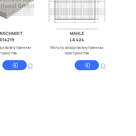
ENSCHMIDT
MAHLE
014219
LA 424
дух во внутренном
Фильтр, воздух во внутренном
странстве
пространстве