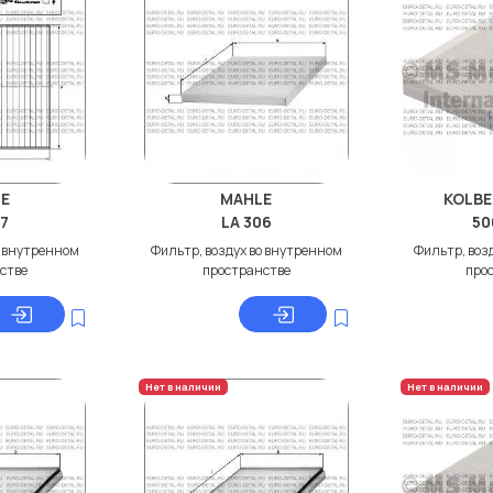
E
MAHLE
KOLB
97
LA 306
50
о внутренном
Фильтр, воздух во внутренном
Фильтр, воз
стве
пространстве
про
Нет в наличии
Нет в наличии