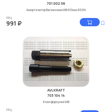
701 002 06
Амортизатор багажника МВ 610мм 650N
РРЦ
991
₽
AVLKRAFT
703 104 14
Ключ форсунки МВ
РРЦ