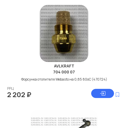
AVLKRAFT
704 000 07
Форсунка отопителя Webasto на 0,85 80оС (470724)
РРЦ
2 202
₽