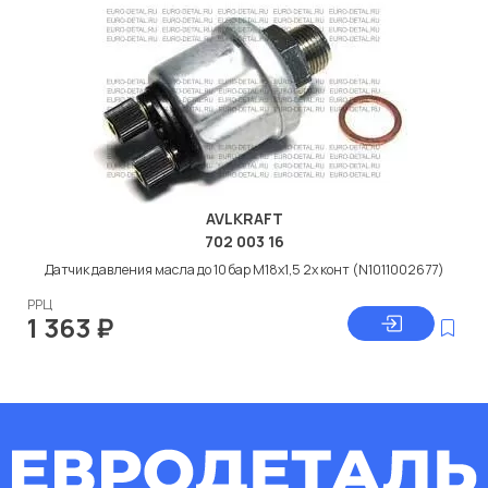
AVLKRAFT
702 003 16
Датчик давления масла до 10 бар M18x1,5 2х конт (N1011002677)
РРЦ
1 363
₽