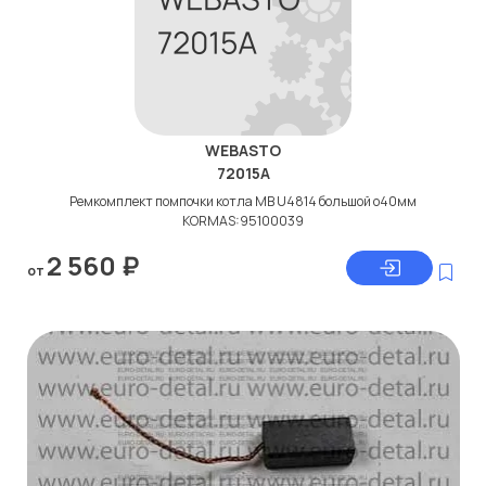
WEBASTO
72015A
Ремкомплект помпочки котла МВ U4814 большой о40мм
KORMAS:95100039
2 560
₽
от