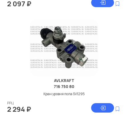
2 097
₽
AVLKRAFT
716 750 80
Кран уровня пола SV1295
РРЦ
2 294
₽