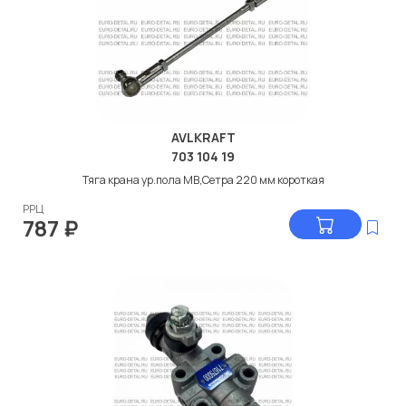
AVLKRAFT
703 104 19
Тяга крана ур.пола МВ,Сетра 220 мм короткая
РРЦ
787
₽