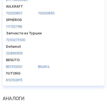
AVLKRAFT
70200807
70200830
SPHEROS
11113279B
Запчасти из Турции
7010273100
Dofamot
ZD899305
BESUTO
BS1310001
BS4814
YUTONG
810102815
АНАЛОГИ