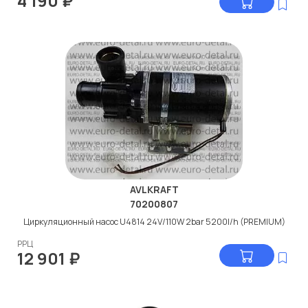
4 190
₽
AVLKRAFT
70200807
Циркуляционный насос U4814 24V/110W 2bar 5200l/h (PREMIUM)
РРЦ
12 901
₽