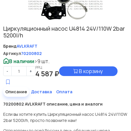
Циркуляционный насос U4814 24V/110W 2bar
5200l/h
Бренд
AVLKRAFT
Артикул
70200802
В наличии
>9 шт.
РРЦ
В корзину
-
+
4 587
₽
Описание
Доставка
Оплата
70200802 AVLKRAFT описание, цена и аналоги
Если вы хотите купить Циркуляционный насос U4814 24V/110W
2bar 5200l/h, просто позвоните нам!
Отправляем по всей России в день обращения через