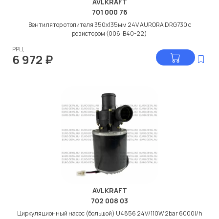
AVLKRAFT
701 000 76
Вентилятор отопителя 350x135мм 24V AURORA DRG730 с
резистором (006-B40-22)
РРЦ
6 972
₽
AVLKRAFT
702 008 03
Циркуляционный насос (большой) U4856 24V/110W 2bar 6000l/h