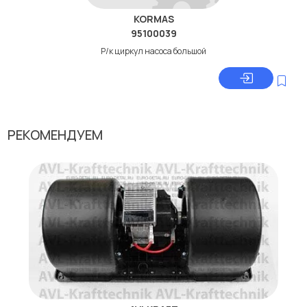
KORMAS
95100039
Р/к циркул насоса большой
РЕКОМЕНДУЕМ