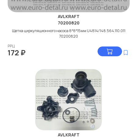
AVLKRAFT
70200820
Щетка циркуляционного насоса 8*8*15мм U4814/148.564.110.011
70200820
РРЦ
172
₽
AVLKRAFT