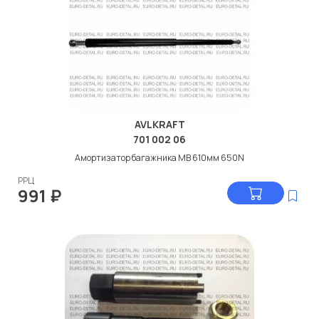
AVLKRAFT
701 002 06
Амортизатор багажника МВ 610мм 650N
РРЦ
991
₽