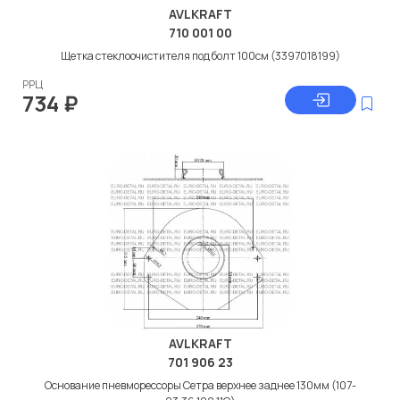
AVLKRAFT
710 001 00
Щетка стеклоочистителя под болт 100см (3397018199)
РРЦ
734
₽
AVLKRAFT
701 906 23
Основание пневморессоры Сетра верхнее заднее 130мм (107-