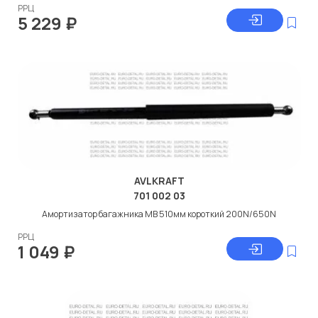
РРЦ
5 229
₽
AVLKRAFT
701 002 03
Амортизатор багажника МВ 510мм короткий 200N/650N
РРЦ
1 049
₽