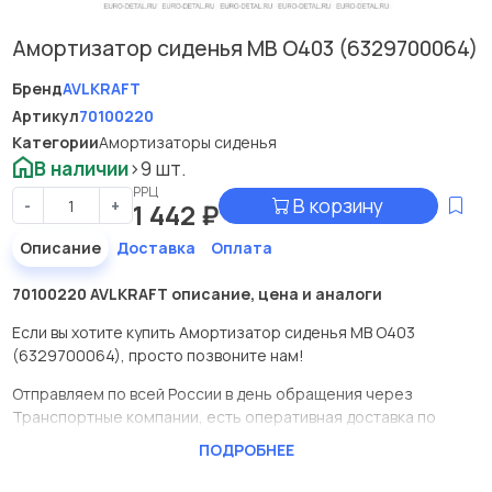
Амортизатор сиденья МВ O403 (6329700064)
Бренд
AVLKRAFT
Артикул
70100220
Категории
Амортизаторы сиденья
В наличии
>9 шт.
РРЦ
В корзину
-
+
1 442
₽
Описание
Доставка
Оплата
70100220 AVLKRAFT описание, цена и аналоги
Если вы хотите купить Амортизатор сиденья МВ O403
(6329700064), просто позвоните нам!
Отправляем по всей России в день обращения через
Транспортные компании, есть оперативная доставка по
Москве.
ПОДРОБНЕЕ
Эта запчасть представлена по производителю AVLKRAFT