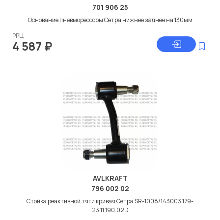
701 906 25
Основание пневморессоры Сетра нижнее заднее на 130мм
РРЦ
4 587
₽
AVLKRAFT
796 002 02
Стойка реактивной тяги кривая Сетра SR-1008/143003 179-
23.11.190.02D