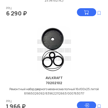
23.36.102.11C)
РРЦ
6 290
₽
AVLKRAFT
70202102
Ремонтный набор дверного механизма полный 16x100x25 литой
81965026092/839622112663/0007630717
РРЦ
1 966
₽