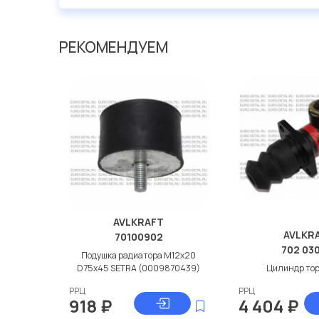
Мы продаем сертифицированные колодки тормозные 
производителя AVLKRAFT.
РЕКОМЕНДУЕМ
AVLKRAFT
AVLKR
70100902
702 03
Подушка радиатора M12x20
D75x45 SETRA (0009870439)
Цилиндр то
РРЦ
РРЦ
918
₽
4 404
₽