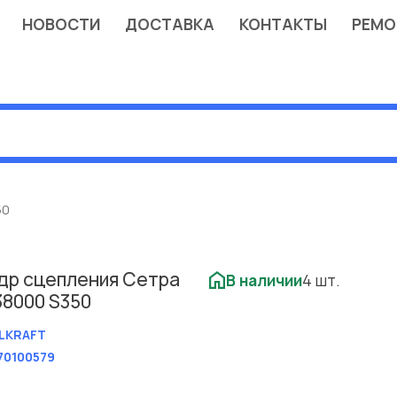
НОВОСТИ
ДОСТАВКА
КОНТАКТЫ
РЕМО
50
др сцепления Сетра
В наличии
4 шт.
38000 S350
LKRAFT
70100579