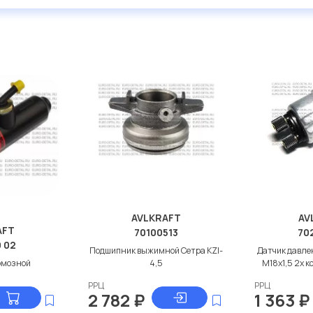
дисковые с гарантией от
AVLKRAFT
AV
AFT
70100513
702
0 02
Подшипник выжимной Сетра KZI-
Датчик давлен
рмозной
4,5
M18x1,5 2х к
РРЦ
РРЦ
2 782
₽
1 363
₽