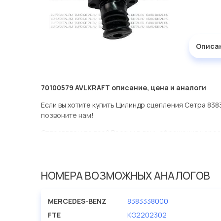
Описа
70100579 AVLKRAFT описание, цена и аналоги
Если вы хотите купить Цилиндр сцепления Сетра 838
позвоните нам!
Отправляем по всей России в день обращения через
оперативная доставка по Москве.
Эта запчасть представлена по производителю AVLK
НОМЕРА ВОЗМОЖНЫХ АНАЛОГОВ
У данной детали есть аналоги с номерами, убедитес
Цилиндр сцепления Сетра 8383338000 S350 в нашей
MERCEDES-BENZ
8383338000
представлены в большом ассортименте.
FTE
KG2202302