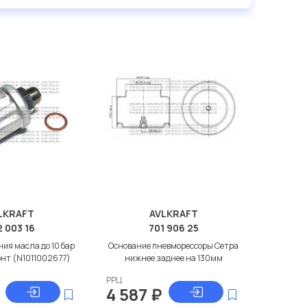
LKRAFT
AVLKRAFT
 003 16
701 906 25
ия масла до 10 бар
Основание пневморессоры Сетра
онт (N1011002677)
нижнее заднее на 130мм
РРЦ
4 587
₽