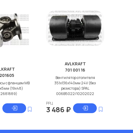
AVLKRAFT
LKRAFT
701 001 16
201605
Вентилятор отопителя
исы с фланцем МВ
351x136x140мм 24V (без
x5мм (19x48)
резистора) SPAL
02681889)
006B5022/10202022
РРЦ
3 486
₽