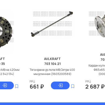
AV
AFT
AVLKRAFT
70
 35
703 104 21
Кардан кул
я МВ на 420мм
Тяга крана ур.пола МВ,Сетра 400
Ф65x65
2 342 134)
мм длинная (3603200589)
(00
РРЦ
РРЦ
661
₽
2 687
₽