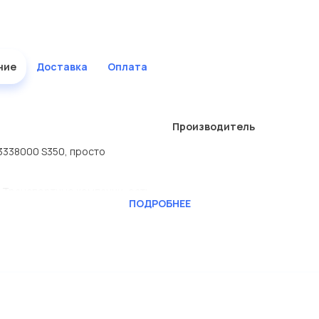
ние
Доставка
Оплата
Производитель
3338000 S350, просто
 Транспортные компании, есть
ПОДРОБНЕЕ
RAFT
ь сами.
 компании Евродеталь