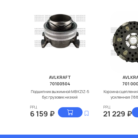
AVLKRAFT
AVLKR
70100504
701 000
Подшипник выжимной МВ KZIZ-5
Корзина сцеплени
бус грузовик низкий
усиленная (188
РРЦ
РРЦ
6 159
₽
21 229
₽