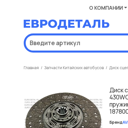
О КОМПАНИИ
Главная
Запчасти Китайских автобусов
Диск сце
Диск 
430WG
пружи
18780
Бренд
AV