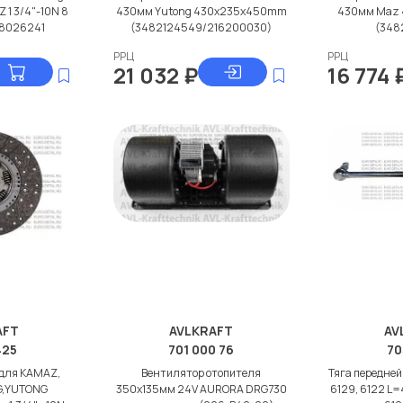
 1 3/4"-10N 8
430мм Yutong 430x235x450mm
430мм Maz
78026241
(3482124549/216200030)
(348
РРЦ
РРЦ
21 032
₽
16 774
AFT
AVLKRAFT
AV
425
701 000 76
70
 для KAMAZ,
Вентилятор отопителя
Тяга передней
G,YUTONG
350x135мм 24V AURORA DRG730
6129, 6122 