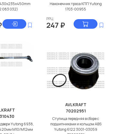
 430x235x450mm
Наконечник троса КПП Yutong
2 083 032)
1703-00955
РРЦ
₽
247
₽
AVLKRAFT
LKRAFT
70202951
310430
Ступица передняя в сборе с
 двери Yutong 6938,
подшипниками и кольцом ABS
L=420мм М10/М12мм
Yutong 6122 3001-03059