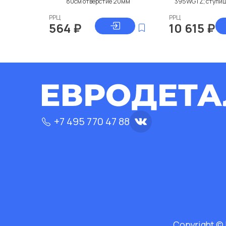
80см отверстие 20мм
395WGTZ; ступица
РРЦ
РРЦ
564
₽
10 615
₽
+7 495 770 47 88
Copyright ©