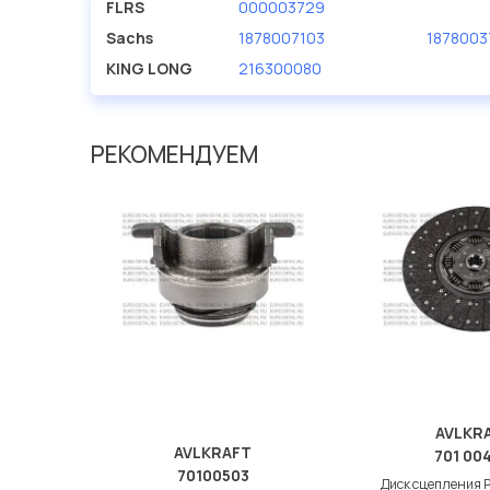
FLRS
000003729
нашей компании Евродеталь представлены в большо
Sachs
1878007103
1878003
Мы продаем сертифицированные колодки тормозные 
KING LONG
216300080
производителя AVLKRAFT.
РЕКОМЕНДУЕМ
AVLKR
AVLKRAFT
701 004
70100503
Диск сцепления 