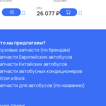
00-07454
70202951
РРЦ
26 077
₽
то мы предлагаем?
рузовые запчасти (по брендам)
апчасти Европейских автобусов
апчасти Китайских автобусов
апчасти автобусных кондиционеров:
itzer и Bock
апчасти для автобусов (по названию)
льных данных