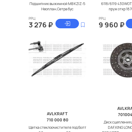
Подшипник выжимной МВ KZIZ-5
6118/6119 430WGTZ
Неоплан,Сетра бус
пруж откр 18
РРЦ
РРЦ
3 276
₽
9 960
₽
AVLKR
AVLKRAFT
70100
710 000 80
Диск сцепления
Щетка стеклоочистителя под болт
DAF,KING LON