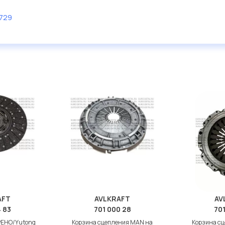
м ассортименте.
729
дисковые с гарантией от
AFT
AVLKRAFT
AV
 83
701 000 28
701
РЕНО/Yutong
Корзина сцепления MAN на
Корзина с