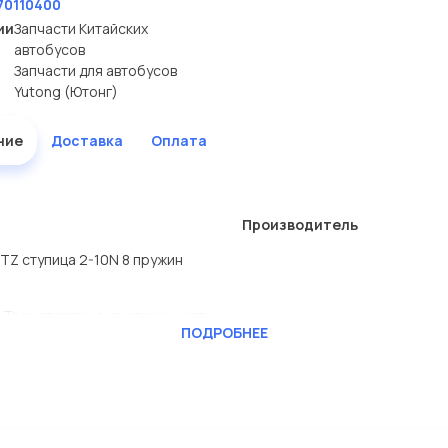
70110400
ии
Запчасти Китайских
автобусов
Запчасти для автобусов
Yutong (Ютонг)
ние
Доставка
Оплата
Производитель
TZ ступица 2-10N 8 пружин
 Транспортные компании, есть
ПОДРОБНЕЕ
RAFT
ь сами.
ужин открытых 1878007103 в