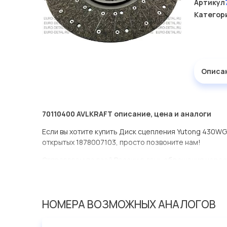
Артикул
Категор
Описа
70110400 AVLKRAFT описание, цена и аналоги
Если вы хотите купить Диск сцепления Yutong 430WG
открытых 1878007103, просто позвоните нам!
Отправляем по всей России в день обращения через
оперативная доставка по Москве.
Эта запчасть представлена по производителю AVLK
НОМЕРА ВОЗМОЖНЫХ АНАЛОГОВ
У данной детали есть аналоги с номерами, убедитес
Диск сцепления Yutong 430WGTZ ступица 2-10N 8 пр