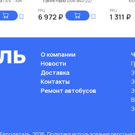
 1,3/4" - 10N
с резистором (006-B40-22)
61
РРЦ
РРЦ
6 972
₽
1 311
₽
О компании
Ч
Новости
Г
Доставка
З
Контакты
З
Ремонт автобусов
З
B
З
 Евродеталь, 2026. Политика использования персона