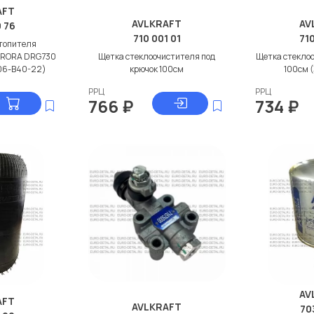
AFT
AVLKRAFT
AV
 76
710 001 01
71
топителя
URORA DRG730
Щетка стеклоочистителя под
Щетка стеклоо
006-B40-22)
крючок 100см
100см 
РРЦ
РРЦ
766
₽
734
₽
AV
AFT
AVLKRAFT
70