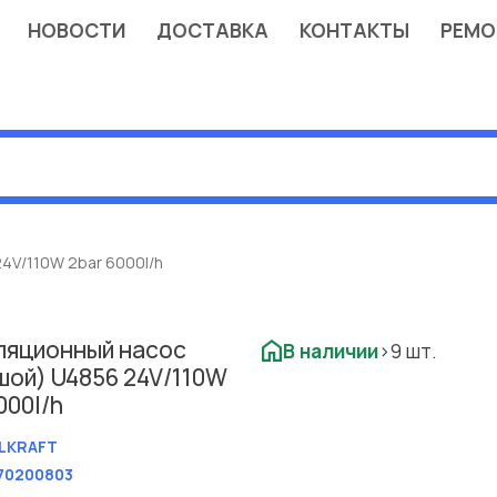
НОВОСТИ
ДОСТАВКА
КОНТАКТЫ
РЕМО
4V/110W 2bar 6000l/h
ляционный насос
В наличии
>9 шт.
шой) U4856 24V/110W
000l/h
LKRAFT
70200803