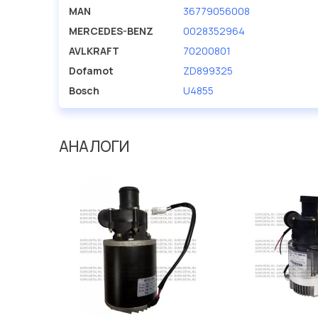
Мы продаем сертифицированные колодки тормозные 
MAN
36779056008
производителя AVLKRAFT.
MERCEDES-BENZ
0028352964
AVLKRAFT
70200801
Dofamot
ZD899325
Bosch
U4855
АНАЛОГИ