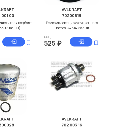
LKRAFT
AVLKRAFT
0 001 00
70200819
чистителя под болт
Ремкомплект циркуляционного
(3397018199)
насоса U4814 малый
РРЦ
525
₽
LKRAFT
AVLKRAFT
300028
702 003 16