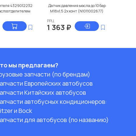
ителя 4329012232
Датчик давления масла до 10 бар
маслоотделителем
M18x1,5 2х конт (N1011002677)
РРЦ
1 363
₽
то мы предлагаем?
рузовые запчасти (по брендам)
апчасти Европейских автобусов
апчасти Китайских автобусов
апчасти автобусных кондиционеров:
itzer и Bock
апчасти для автобусов (по названию)