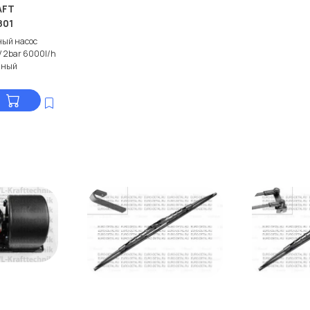
AFT
801
ый насос
2bar 6000l/h
чный