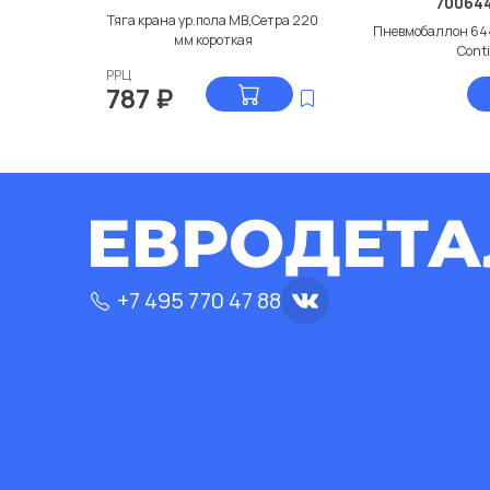
70064
Тяга крана ур.пола МВ,Сетра 220
Пневмобаллон 64
мм короткая
Cont
РРЦ
787
₽
+7 495 770 47 88