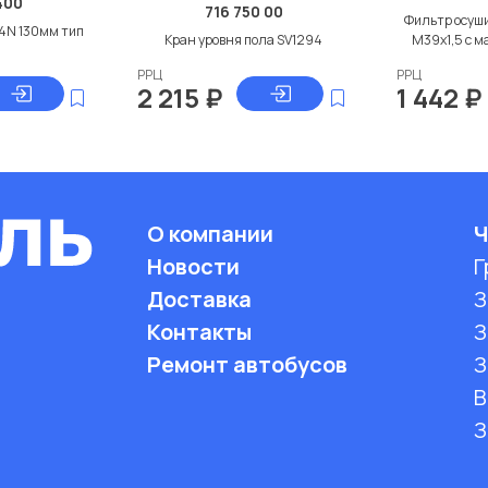
400
716 750 00
Фильтр осуш
4N 130мм тип
Кран уровня пола SV1294
M39x1,5 с 
i
РРЦ
РРЦ
2 215
₽
1 442
₽
О компании
Ч
Новости
Г
Доставка
З
Контакты
З
Ремонт автобусов
З
B
З