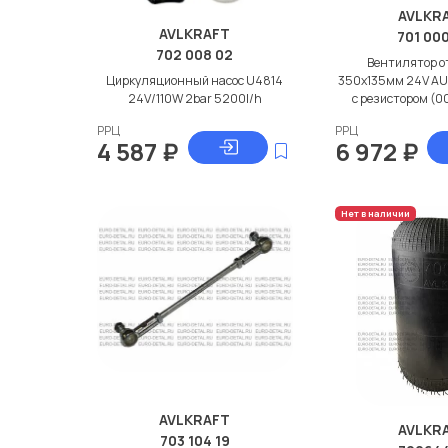
AVLKR
AVLKRAFT
701 000
702 008 02
Вентилятор о
Циркуляционный насос U4814
350x135мм 24V A
24V/110W 2bar 5200l/h
с резистором (
РРЦ
РРЦ
4 587
₽
6 972
₽
Нет в наличии
AVLKRAFT
AVLKR
703 104 19