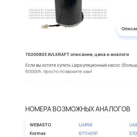
Описа
70200803 AVLKRAFT описание, цена и аналоги
Если вы хотите купить Циркуляционный насос (больш
6000l/h, просто позвоните нам!
Отправляем по всей России в день обращения через
оперативная доставка по Москве.
Эта запчасть представлена по производителю AVLK
НОМЕРА ВОЗМОЖНЫХ АНАЛОГОВ
У данной детали есть аналоги с номерами, убедитес
Циркуляционный насос (большой) U4856 24V/110W 2b
WEBASTO
U4856
U4
Евродеталь представлены в большом ассортименте.
Kormas
67114091
57