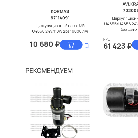
AVLKR
70200
KORMAS
67114091
Циркуляционн
U4855/U4856 24V 
Циркуляционный насос МВ
без щето
U4856 24V/110W 2bar 6000 л/ч
РРЦ
10 680
₽
61 423
₽
РЕКОМЕНДУЕМ