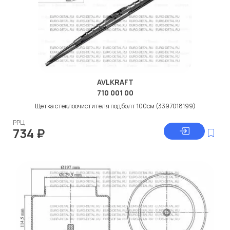
AVLKRAFT
710 001 00
Щетка стеклоочистителя под болт 100см (3397018199)
РРЦ
734
₽