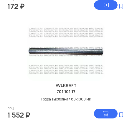
172
₽
AVLKRAFT
701 101 17
Гофра выхлопная 80x1000 ИК
РРЦ
1 552
₽