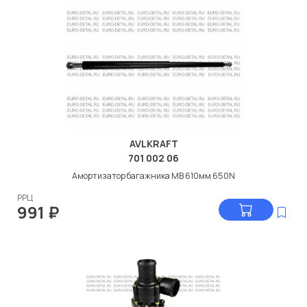
AVLKRAFT
701 002 06
Амортизатор багажника МВ 610мм 650N
РРЦ
991
₽