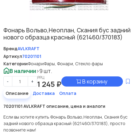
Фонарь Вольво,Неоплан, Скания бус задний
нового образца красный (621460/370183)
Бренд
AVLKRAFT
Артикул
70201101
Категории
Фонари
Фары, Фонари, Стекло фары
В наличии
>9 шт.
РРЦ
В корзину
-
+
1 245
₽
Описание
Доставка
Оплата
70201101 AVLKRAFT описание, цена и аналоги
Если вы хотите купить Фонарь Вольво,Неоплан, Скания бус
задний нового образца красный (621460/370183), просто
позвоните нам!