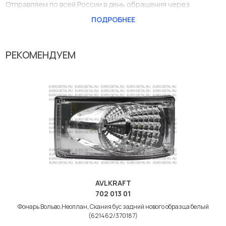
Отправляем по всей России в день обращения через
Транспортные компании, есть оперативная доставка по
ПОДРОБНЕЕ
Москве.
Эта запчасть представлена по производителю AVLKRAFT
РЕКОМЕНДУЕМ
У данной детали есть аналоги с номерами, убедитесь сами.
Фонарь Вольво,Неоплан, Скания бус задний нового образца
красный (621460/370183) в нашей компании Евродеталь
представлены в большом ассортименте.
Мы продаем сертифицированные колодки тормозные
дисковые с гарантией от производителя AVLKRAFT.
Производитель
AVLKRAFT
AVLKRAFT
702 013 01
Фонарь Вольво,Неоплан, Скания бус задний нового образца белый
(621462/370187)