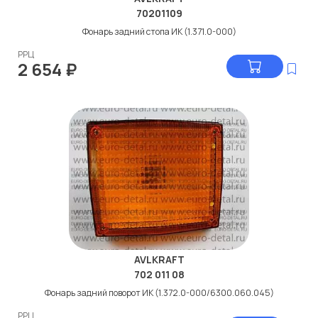
70201109
Фонарь задний стопа ИК (1.371.0-000)
РРЦ
2 654
₽
AVLKRAFT
702 011 08
Фонарь задний поворот ИК (1.372.0-000/6300.060.045)
РРЦ