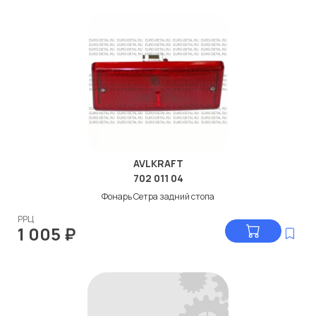
AVLKRAFT
702 011 04
Фонарь Сетра задний стопа
РРЦ
1 005
₽