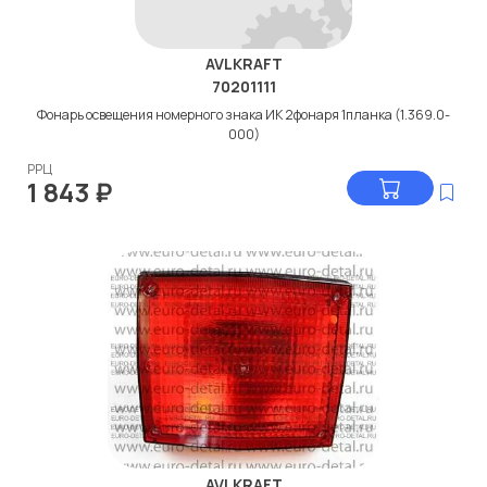
AVLKRAFT
70201111
Фонарь освещения номерного знака ИК 2фонаря 1планка (1.369.0-
000)
РРЦ
1 843
₽
AVLKRAFT