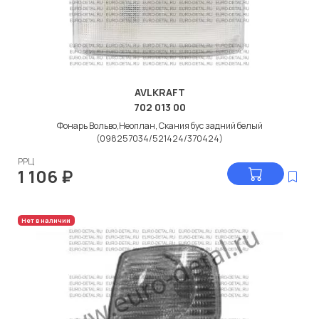
AVLKRAFT
702 013 00
Фонарь Вольво,Неоплан, Скания бус задний белый
(098257034/521424/370424)
РРЦ
1 106
₽
Нет в наличии