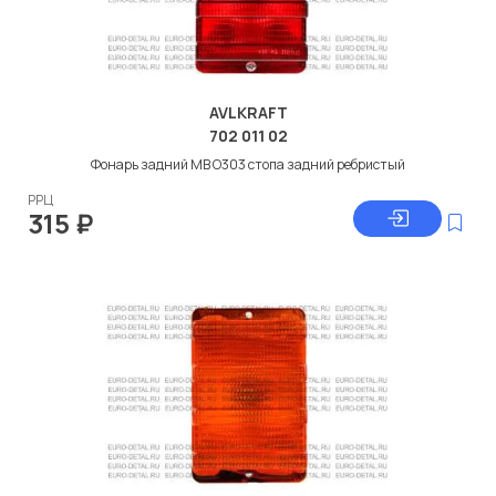
AVLKRAFT
702 011 02
Фонарь задний МВ О303 стопа задний ребристый
РРЦ
315
₽