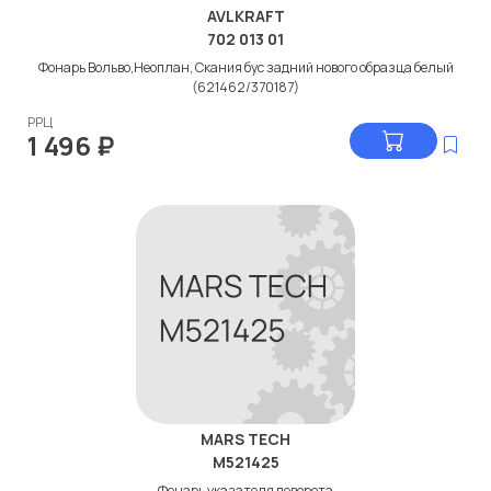
AVLKRAFT
702 013 01
Фонарь Вольво,Неоплан, Скания бус задний нового образца белый
(621462/370187)
РРЦ
1 496
₽
MARS TECH
M521425
Фонарь указателя поворота