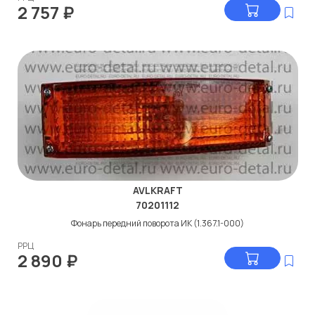
2 757
₽
AVLKRAFT
70201112
Фонарь передний поворота ИК (1.367.1-000)
РРЦ
2 890
₽