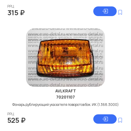
РРЦ
315
₽
AVLKRAFT
70201107
Фонарь дублирующий указателя поворотов бок. ИК (1.368.3000)
РРЦ
525
₽