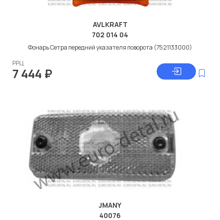
AVLKRAFT
702 014 04
Фонарь Сетра передний указателя поворота (7521133000)
РРЦ
7 444
₽
JMANY
40076