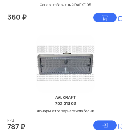
Фонарь габаритный DAF XF105
360
₽
AVLKRAFT
702 013 03
Фонарь Сетра заднего хода белый
РРЦ
787
₽