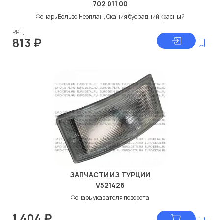
702 011 00
Фонарь Вольво,Неоплан, Скания бус задний красный
РРЦ
813
₽
ЗАПЧАСТИ ИЗ ТУРЦИИ
V521426
Фонарь указателя поворота
1 404
₽