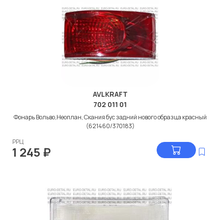
AVLKRAFT
702 011 01
Фонарь Вольво,Неоплан, Скания бус задний нового образца красный
(621460/370183)
РРЦ
1 245
₽