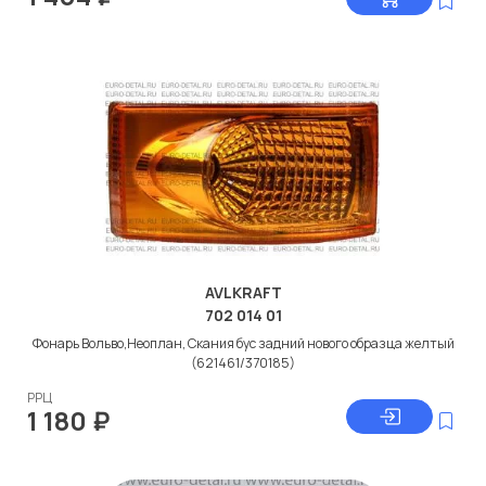
AVLKRAFT
702 014 01
Фонарь Вольво,Неоплан, Скания бус задний нового образца желтый
(621461/370185)
РРЦ
1 180
₽