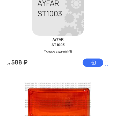
AYFAR
ST1003
Фонарь задний МВ
588
₽
от