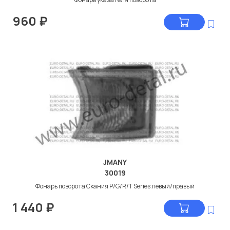
960
₽
JMANY
30019
Фонарь поворота Скания P/G/R/T Series левый/правый
1 440
₽