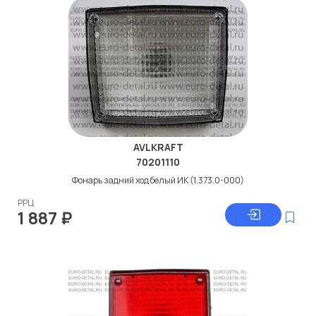
AVLKRAFT
70201110
Фонарь задний ход белый ИК (1.373.0-000)
РРЦ
1 887
₽