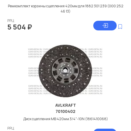
Ремкомплект корзины сцепления 420мм для 1882 301 239 (000 252
46 13)
РРЦ
5 504
₽
AVLKRAFT
70100402
Диск сцепления МВ 420мм 3/4"-10N (1861410068)
РРЦ