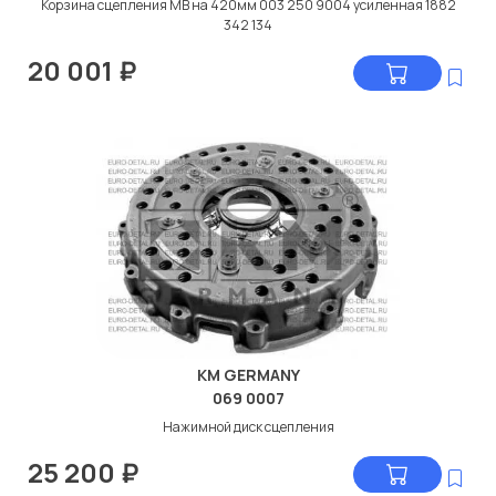
Корзина сцепления МВ на 420мм 003 250 9004 усиленная 1882
342 134
20 001
₽
KM GERMANY
069 0007
Нажимной диск сцепления
25 200
₽