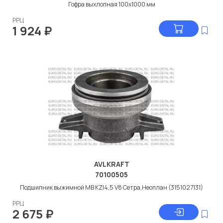
Гофра выхлопная 100x1000 мм
РРЦ
1 924
₽
AVLKRAFT
70100505
Подшипник выжимной МВ KZI4,5 V8 Сетра,Неоплан (3151027131)
РРЦ
2 675
₽