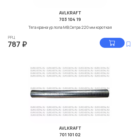
AVLKRAFT
703 104 19
Тяга крана ур.пола МВ,Сетра 220 мм короткая
РРЦ
787
₽
AVLKRAFT
701 101 02