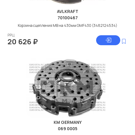
AVLKRAFT
70100467
Корзина сцепления МВ на 430мм GMF430 (3482124534)
РРЦ
20 626
₽
KM GERMANY
069 0005