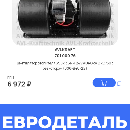
AVLKRAFT
701 000 76
Вентилятор отопителя 350x135мм 24V AURORA DRG730 с
резистором (006-B40-22)
РРЦ
6 972
₽