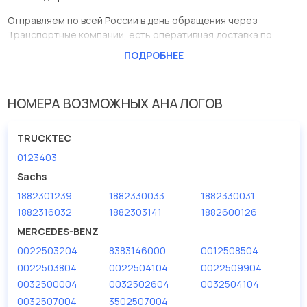
Отправляем по всей России в день обращения через
Транспортные компании, есть оперативная доставка по
Москве.
ПОДРОБНЕЕ
Эта запчасть представлена по производителю AVLKRAFT
У данной детали есть аналоги с номерами, убедитесь сами.
НОМЕРА ВОЗМОЖНЫХ АНАЛОГОВ
Корзина сцепления МВ на 420мм (1882 301 239) в нашей
компании Евродеталь представлены в большом
TRUCKTEC
ассортименте.
0123403
Мы продаем сертифицированные колодки тормозные
Sachs
дисковые с гарантией от производителя AVLKRAFT.
1882301239
1882330033
1882330031
1882316032
1882303141
1882600126
Производитель
AVLKRAFT
MERCEDES-BENZ
0022503204
8383146000
0012508504
0022503804
0022504104
0022509904
0032500004
0032502604
0032504104
0032507004
3502507004