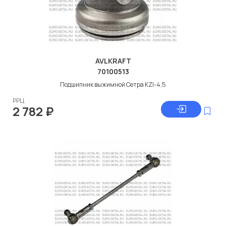
AVLKRAFT
70100513
Подшипник выжимной Сетра KZI-4,5
РРЦ
2 782
₽