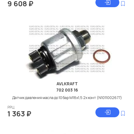
9 608
₽
AVLKRAFT
702 003 16
Датчик давления масла до 10 бар M18x1,5 2х конт (N1011002677)
РРЦ
1 363
₽