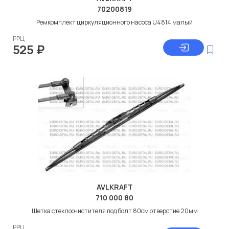
70200819
Ремкомплект циркуляционного насоса U4814 малый
РРЦ
525
₽
AVLKRAFT
710 000 80
Щетка стеклоочистителя под болт 80см отверстие 20мм
РРЦ