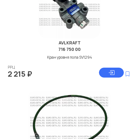
AVLKRAFT
716 750 00
Кран уровня пола SV1294
РРЦ
2 215
₽