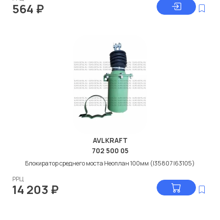
564
₽
AVLKRAFT
702 500 05
Блокиратор среднего моста Неоплан 100мм (I35807 I63105)
РРЦ
14 203
₽