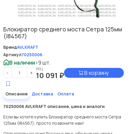
Блокиратор среднего моста Сетра 125мм
(I84567)
Бренд
AVLKRAFT
Артикул
70250006
В наличии
>9 шт.
РРЦ
В корзину
-
+
10 091
₽
Описание
Доставка
Оплата
70250006 AVLKRAFT описание, цена и аналоги
Если вы хотите купить Блокиратор среднего моста Сетра
125мм (I84567), просто позвоните нам!
Отправляем по всей России в день обращения через