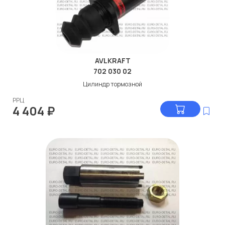
AVLKRAFT
702 030 02
Цилиндр тормозной
РРЦ
4 404
₽