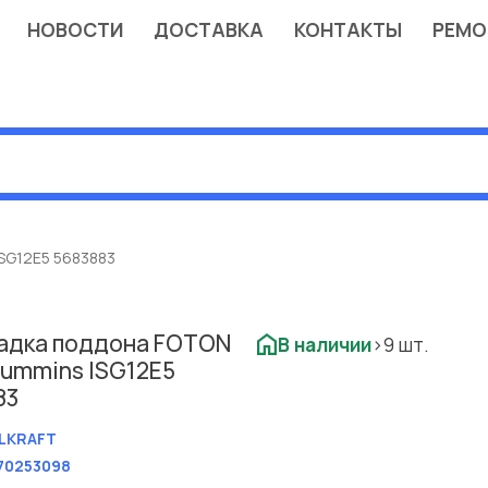
НОВОСТИ
ДОСТАВКА
КОНТАКТЫ
РЕМО
SG12E5 5683883
адка поддона FOTON
В наличии
>9 шт.
Cummins ISG12E5
83
LKRAFT
70253098