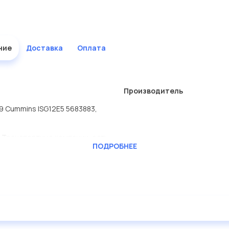
ние
Доставка
Оплата
Производитель
9 Cummins ISG12E5 5683883,
 Транспортные компании, есть
ПОДРОБНЕЕ
RAFT
ь сами.
3883 в нашей компании