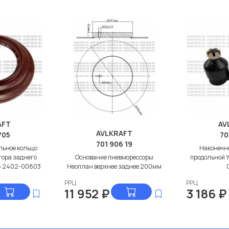
AFT
AV
AVLKRAFT
705
70
701 906 19
ьное кольцо
Наконечни
тора заднего
Основание пневморессоры
продольной 
8 2402-00803
Неоплан верхнее заднее 200мм
РРЦ
РРЦ
11 952
₽
3 186
₽