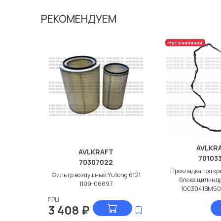
Мы продаем сертифицированные колодки тормозные 
производителя AVLKRAFT.
РЕКОМЕНДУЕМ
Нет в наличии
AVLKR
AVLKRAFT
70103
70307022
Прокладка под кр
Фильтр воздушный Yutong 6121
блока цилиндр
1109-06897
1003041BM5
РРЦ
3 408
₽