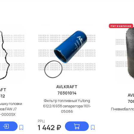
дисковые с гарантией от
Нет в наличии
AVLKRAFT
AFT
70301014
AV
312
Фильтр топливный Yutong
70
ышку головки
6122/6938 сепаратора 1101-
ов FAW J7
Пневмобалло
05086
0-0000SX
РРЦ
1 442
₽