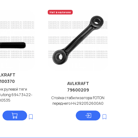
Нет в наличии
LKRAFT
100370
AVLKRAFT
к рулевой тяги
79600209
Yutong 6947 3422-
Стойка стабилизатора FOTON
00535
переднего H4292052600A0