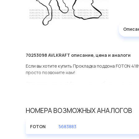
Описа
70253098 AVLKRAFT описание, цена и аналоги
Если вы хотите купить Прокладка поддона FOTON 418
просто позвоните нам!
Отправляем по всей России в день обращения через
оперативная доставка по Москве.
Эта запчасть представлена по производителю AVLK
НОМЕРА ВОЗМОЖНЫХ АНАЛОГОВ
У данной детали есть аналоги с номерами, убедитес
Прокладка поддона FOTON 4189 Cummins ISG12E5 568
FOTON
5683883
Евродеталь представлены в большом ассортименте.