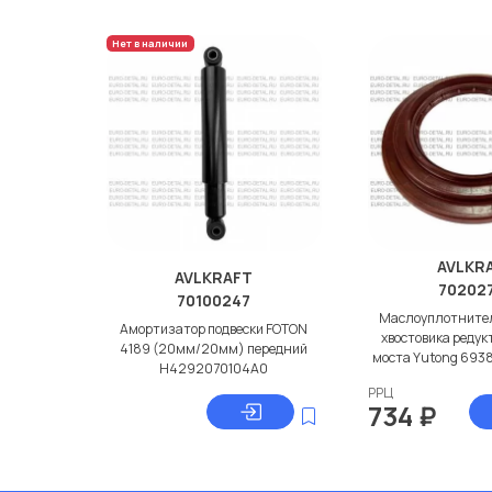
Нет в наличии
AVLKR
AVLKRAFT
70202
70100247
Маслоуплотнител
Амортизатор подвески FOTON
хвостовика редук
4189 (20мм/20мм) передний
моста Yutong 693
H4292070104A0
РРЦ
734
₽