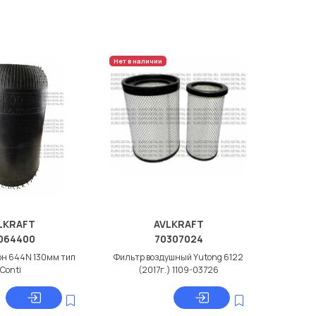
Нет в наличии
LKRAFT
AVLKRAFT
064400
70307024
н 644N 130мм тип
Фильтр воздушный Yutong 6122
Conti
(2017г.) 1109-03726