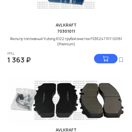
AVLKRAFT
70301011
Фильтр топливный Yutong 6122 грубой очистки FS36247 1117-00181
(Premium)
РРЦ
1 363
₽
AVLKRAFT