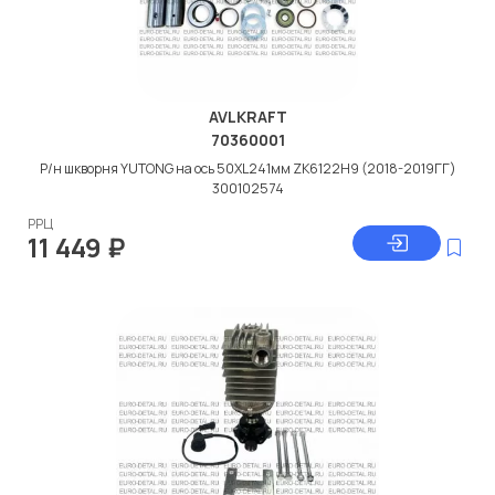
AVLKRAFT
70360001
Р/н шкворня YUTONG на ось 50XL241мм ZK6122H9 (2018-2019ГГ)
300102574
РРЦ
11 449
₽