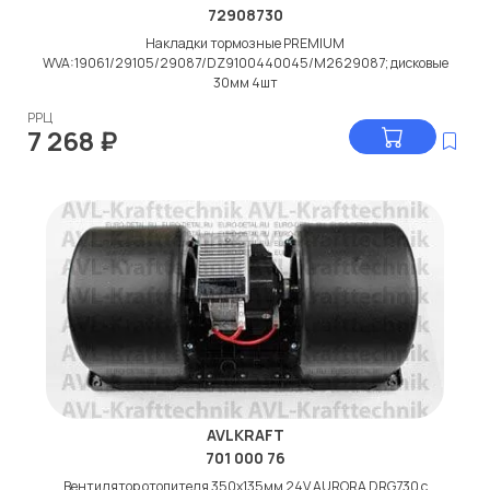
72908730
Накладки тормозные PREMIUM
WVA:19061/29105/29087/DZ9100440045/M2629087; дисковые
30мм 4шт
РРЦ
7 268
₽
AVLKRAFT
701 000 76
Вентилятор отопителя 350x135мм 24V AURORA DRG730 с