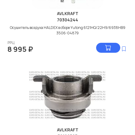
AVLKRAFT
70304244
Осушитель воздуха HALDEX в сборе Yutong 6121HQ/22H9/6938HB9
3506-04879
РРЦ
8 995
₽
AVLKRAFT