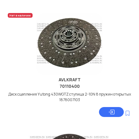
Нет в наличии
AVLKRAFT
70110400
Диск сцепления Yutong 430WGTZ ступица 2-10N 8 пружин открытых
1878007103