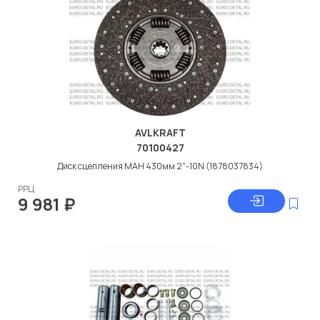
AVLKRAFT
70100427
Диск сцепления МАН 430мм 2"-10N (1878037834)
РРЦ
9 981
₽