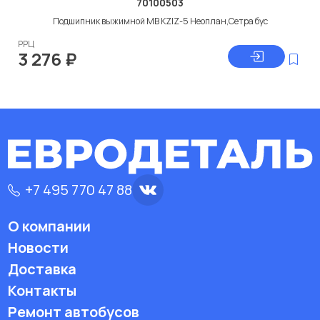
70100503
Подшипник выжимной МВ KZIZ-5 Неоплан,Сетра бус
РРЦ
3 276
₽
+7 495 770 47 88
О компании
Новости
Доставка
Контакты
Ремонт автобусов