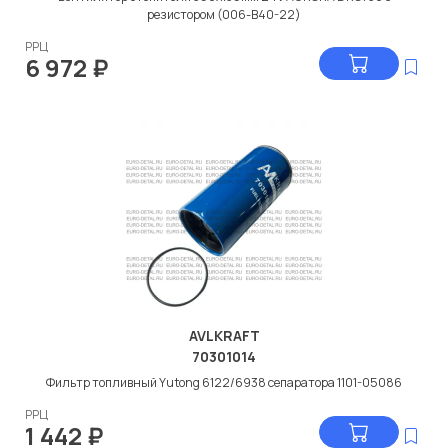
резистором (006-B40-22)
РРЦ
6 972
₽
AVLKRAFT
70301014
Фильтр топливный Yutong 6122/6938 сепаратора 1101-05086
РРЦ
1 442
₽