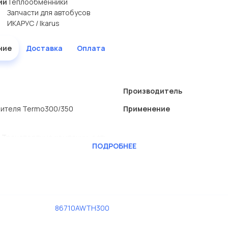
ии
Теплообменники
Запчасти для автобусов
ИКАРУС / Ikarus
ние
Доставка
Оплата
Производитель
пителя Termo300/350
Применение
 Транспортные компании, есть
ПОДРОБНЕЕ
RAFT
ь сами.
867.10А(W-TH300) в нашей
86710AWTH300
ртименте.