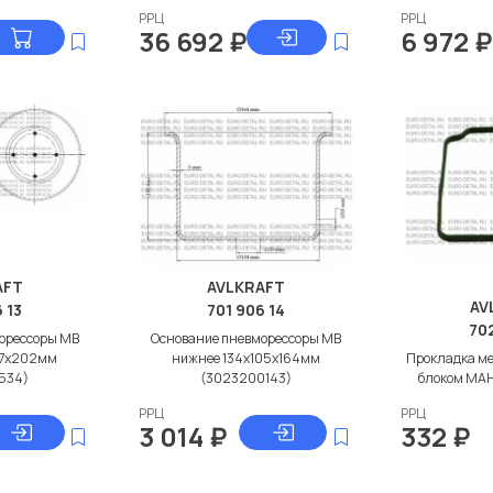
РРЦ
РРЦ
36 692
₽
6 972
₽
AFT
AVLKRAFT
AV
 13
701 906 14
702
орессоры МВ
Основание пневморессоры МВ
87x202мм
нижнее 134x105x164мм
Прокладка ме
534)
(3023200143)
блоком МАН
РРЦ
РРЦ
3 014
₽
332
₽