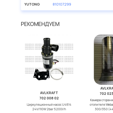
Мы продаем сертифицированные колодки тормозные 
YUTONG
810107299
производителя AVLKRAFT.
РЕКОМЕНДУЕМ
AVLKR
AVLKRAFT
702 02
702 008 02
Камера сгорани
Циркуляционный насос U4814
отопителя Weba
24V/110W 2bar 5200l/h
300/350 (4