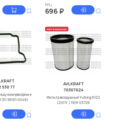
РРЦ
696
₽
Нет в наличии
LKRAFT
AVLKRAFT
 530 77
70307024
жду компресором и
Фильтр воздушный Yutong 6122
 (51.96101.0048)
(2017г.) 1109-03726