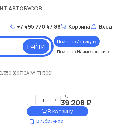
НТ АВТОБУСОВ
+7 495 770 47 88
Корзина
Вход
Поиск по Артикулу
НАЙТИ
Поиск по Наименованию
/350 (867.10А(W-TH300)
РРЦ
-
+
39 208
₽
В корзину
В избранное