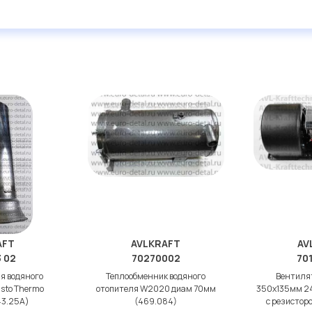
дисковые с гарантией от
AFT
AVLKRAFT
AV
3 02
70270002
701
я водяного
Теплообменник водяного
Вентиля
sto Thermo
отопителя W2020 диам 70мм
350x135мм 2
43.25A)
(469.084)
с резистор