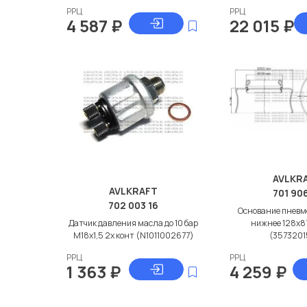
РРЦ
РРЦ
4 587
₽
22 015
₽
AVLKR
AVLKRAFT
701 906
702 003 16
Основание пневм
Датчик давления масла до 10 бар
нижнее 128x
M18x1,5 2х конт (N1011002677)
(3573201
РРЦ
РРЦ
1 363
₽
4 259
₽