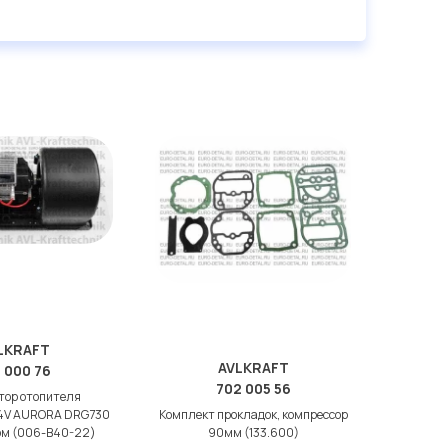
LKRAFT
AVLKRAFT
 000 76
702 005 56
тор отопителя
4V AURORA DRG730
Комплект прокладок, компрессор
ом (006-B40-22)
90мм (133.600)