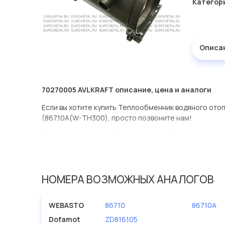
Категор
Описа
70270005 AVLKRAFT описание, цена и аналоги
Если вы хотите купить Теплообменник водяного ото
(867.10А(W-TH300), просто позвоните нам!
Отправляем по всей России в день обращения через
оперативная доставка по Москве.
Эта запчасть представлена по производителю AVLK
НОМЕРА ВОЗМОЖНЫХ АНАЛОГОВ
У данной детали есть аналоги с номерами, убедитес
Теплообменник водяного отопителя Termo300/350 (
WEBASTO
86710
86710A
компании Евродеталь представлены в большом ассо
Dofamot
ZD816105