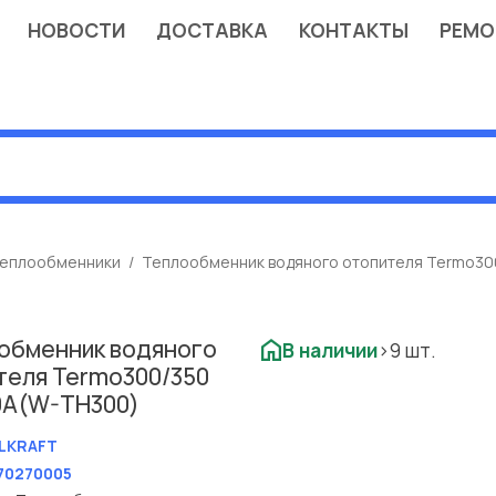
НОВОСТИ
ДОСТАВКА
КОНТАКТЫ
РЕМО
еплообменники
Теплообменник водяного отопителя Termo300
обменник водяного
В наличии
>9 шт.
теля Termo300/350
10А(W-TH300)
LKRAFT
70270005