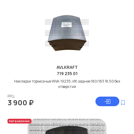
AVLKRAFT
719 235 01
Накладки тормозные WVA:19235; ИК задние 180/183 18,50 без
отверстий
РРЦ
3 900
₽
Нет в наличии