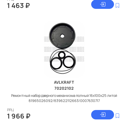
1 463
₽
AVLKRAFT
70202102
Ремонтный набор дверного механизма полный 16x100x25 литой
81965026092/839622112663/0007630717
РРЦ
1 966
₽