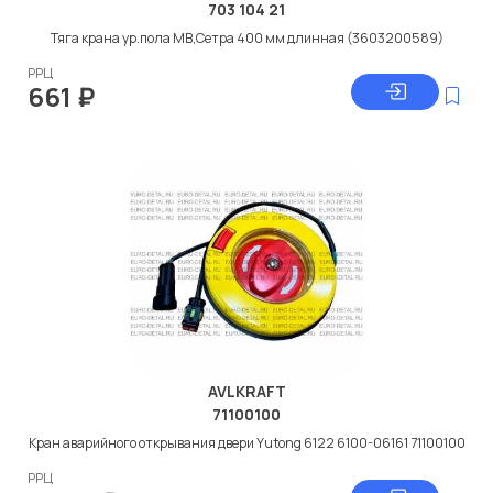
703 104 21
Тяга крана ур.пола МВ,Сетра 400 мм длинная (3603200589)
РРЦ
661
₽
AVLKRAFT
71100100
Кран аварийного открывания двери Yutong 6122 6100-06161 71100100
РРЦ