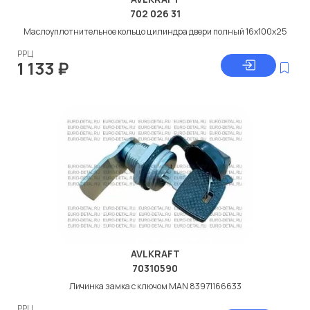
702 026 31
Маслоуплотнительное кольцо цилиндра двери полный 16x100x25
РРЦ
1 133
₽
AVLKRAFT
70310590
Личинка замка с ключом MAN 83971166633
РРЦ