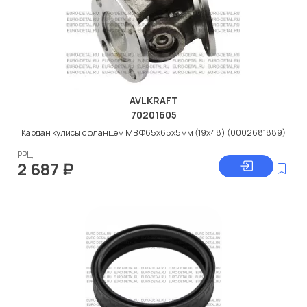
AVLKRAFT
70201605
Кардан кулисы с фланцем МВ Ф65x65x5мм (19x48) (0002681889)
РРЦ
2 687
₽