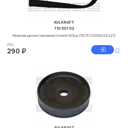
AVLKRAFT
710 001 02
Резинка щетки стеклоочистителя 100см (115757/0008245427)
РРЦ
290
₽
AVLKRAFT