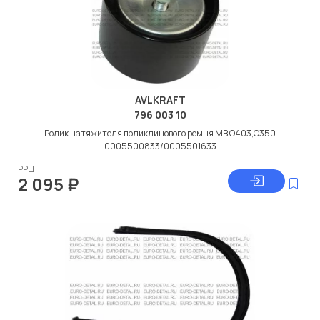
AVLKRAFT
796 003 10
Ролик натяжителя поликлинового ремня MB O403,O350
0005500833/0005501633
РРЦ
2 095
₽