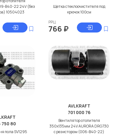
тор отопителя
9-B40-22 24V (без
Щетка стеклоочистителя под
ра) 10504023
крючок 100см
РРЦ
766
₽
AVLKRAFT
701 000 76
LKRAFT
Вентилятор отопителя
6 750 80
350x135мм 24V AURORA DRG730
ня пола SV1295
с резистором (006-B40-22)