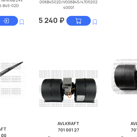
ителя МВ 24V
008B4502D/V008B45/47011202
08-B45-02D
40001
5 240
₽
AVLKRAFT
AV
AFT
701 001 27
70
 00