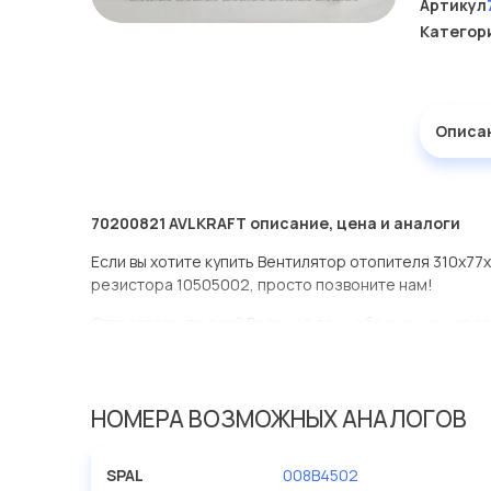
Артикул
Категор
Описа
70200821 AVLKRAFT описание, цена и аналоги
Если вы хотите купить Вентилятор отопителя 310x77
резистора 10505002, просто позвоните нам!
Отправляем по всей России в день обращения через
оперативная доставка по Москве.
Эта запчасть представлена по производителю AVLK
НОМЕРА ВОЗМОЖНЫХ АНАЛОГОВ
У данной детали есть аналоги с номерами, убедитес
Вентилятор отопителя 310x77x112мм 008-B45-02 24V
SPAL
008B4502
нашей компании Евродеталь представлены в большо