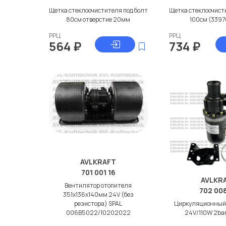
Щетка стеклоочистителя под болт
Щетка стеклоочист
80см отверстие 20мм
100см (3397
РРЦ
РРЦ
564
₽
734
₽
AVLKRAFT
701 001 16
AVLKR
Вентилятор отопителя
702 00
351x136x140мм 24V (без
резистора) SPAL
Циркуляционный 
006B5022/10202022
24V/110W 2ba