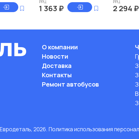
РРЦ
РРЦ
1 363
₽
2 294
₽
О компании
Ч
Новости
Г
Доставка
З
Контакты
З
Ремонт автобусов
З
B
З
 Евродеталь, 2026. Политика использования персона