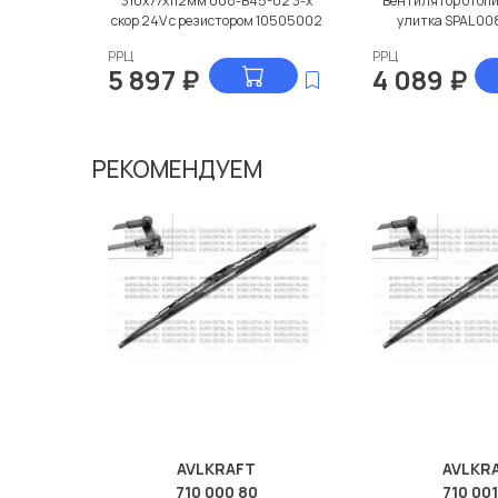
310x77x112мм 008-B45-02 3-х
Вентилятор отоп
скор 24V с резистором 10505002
улитка SPAL 0
РРЦ
РРЦ
5 897
₽
4 089
₽
РЕКОМЕНДУЕМ
AVLKRAFT
AVLKR
710 000 80
710 001