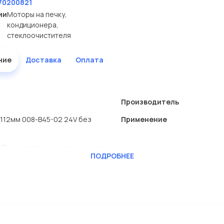
70200821
ии
Моторы на печку,
кондиционера,
стеклоочистителя
ние
Доставка
Оплата
Производитель
x112мм 008-B45-02 24V без
Применение
 Транспортные компании, есть
ПОДРОБНЕЕ
RAFT
ь сами.
 без резистора 10505002 в
м ассортименте.