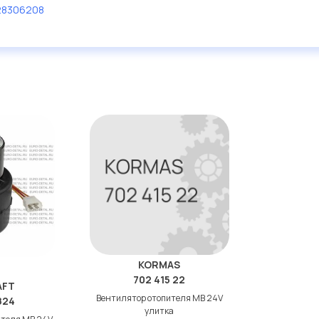
28306208
дисковые с гарантией от
KORMAS
702 415 22
AFT
Вентилятор отопителя МВ 24V
824
улитка