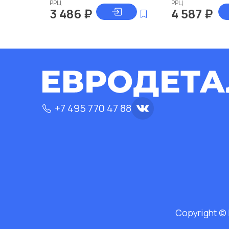
РРЦ
РРЦ
3 486
₽
4 587
₽
+7 495 770 47 88
Copyright ©