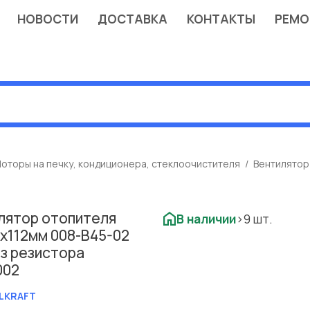
НОВОСТИ
ДОСТАВКА
КОНТАКТЫ
РЕМО
оторы на печку, кондиционера, стеклоочистителя
Вентилятор
лятор отопителя
В наличии
>9 шт.
7x112мм 008-B45-02
ез резистора
002
LKRAFT