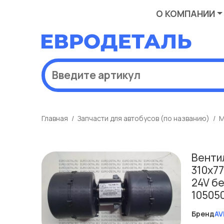
О КОМПАНИИ
Главная
Запчасти для автобусов (по названию)
М
Венти
310x7
24V б
10505
Бренд
AV