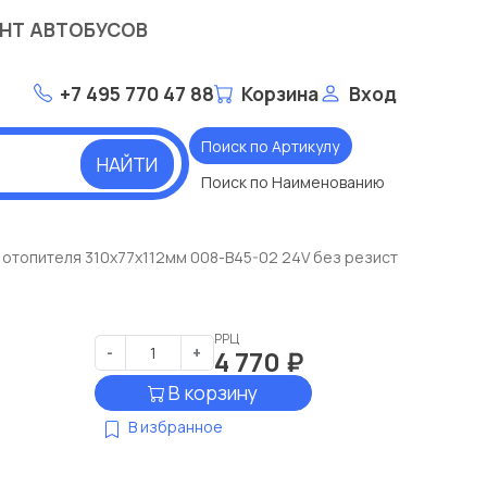
НТ АВТОБУСОВ
+7 495 770 47 88
Корзина
Вход
Поиск по Артикулу
НАЙТИ
Поиск по Наименованию
 отопителя 310x77x112мм 008-B45-02 24V без резистора 105050
РРЦ
-
+
4 770
₽
В корзину
В избранное