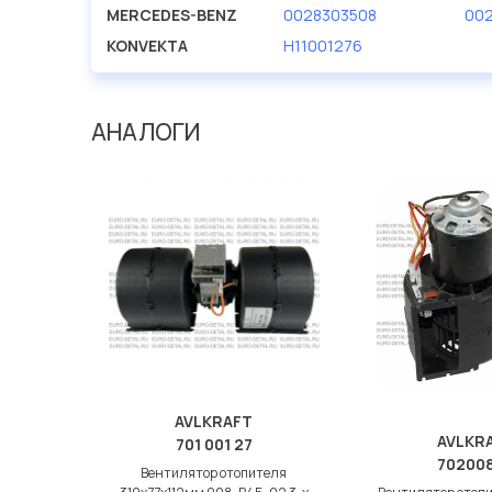
MERCEDES-BENZ
0028303508
00
Мы продаем сертифицированные колодки тормозные 
KONVEKTA
H11001276
производителя AVLKRAFT.
АНАЛОГИ
AVLKRAFT
AVLKR
701 001 27
70200
Вентилятор отопителя