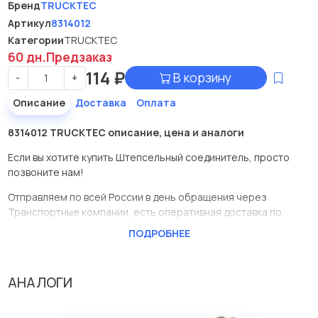
Бренд
TRUCKTEC
Артикул
8314012
Категории
TRUCKTEC
60 дн.
Предзаказ
114
₽
В корзину
-
+
Описание
Доставка
Оплата
8314012 TRUCKTEC описание, цена и аналоги
Если вы хотите купить Штепсельный соединитель, просто
позвоните нам!
Отправляем по всей России в день обращения через
Транспортные компании, есть оперативная доставка по
Москве.
ПОДРОБНЕЕ
Эта запчасть представлена по производителю TRUCKTEC
У данной детали есть аналоги с номерами, убедитесь сами.
АНАЛОГИ
Штепсельный соединитель в нашей компании Евродеталь
представлены в большом ассортименте.