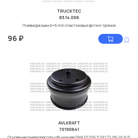
TRUCKTEC
83.14.006
Пневморазъем d=6 mm пластиковый фитинг прямой
96
₽
AVLKRAFT
70190641
Основание пневморессоры ИК нижнее ЛИАЗ 5256,5292 Т1-116-01-6/5