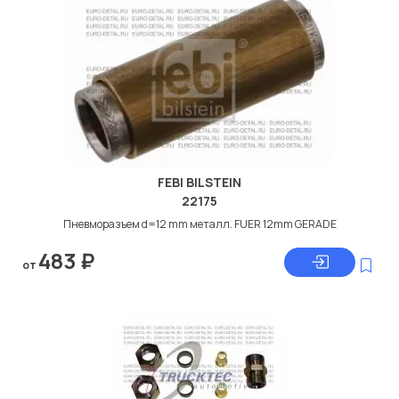
Мы продаем сертифицированные колодки тормозные
дисковые с гарантией от производителя TRUCKTEC.
Производитель
TRUCKTEC
FEBI BILSTEIN
22175
Пневморазъем d=12 mm металл. FUER 12mm GERADE
483
₽
от