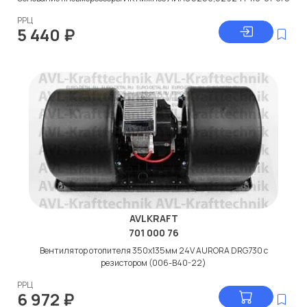
РРЦ
5 440
₽
AVLKRAFT
701 000 76
Вентилятор отопителя 350x135мм 24V AURORA DRG730 с
резистором (006-B40-22)
РРЦ
6 972
₽