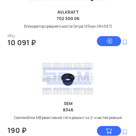
AVLKRAFT
702 500 06
Блокиратор среднего моста Сетра 125мм (I84567)
РРЦ
10 091
₽
SEM
8346
Сайленблок МВ реактивной тяги ремонт из 2-х частей ровный
190
₽