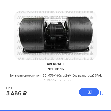
AVLKRAFT
701 001 16
Вентилятор отопителя 351x136x140мм 24V (без резистора) SPAL
006B5022/10202022
РРЦ
3 486
₽