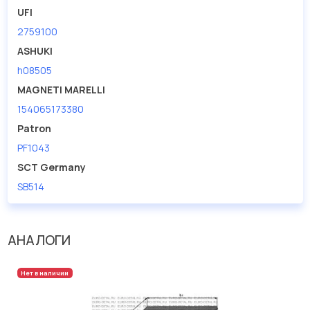
UFI
2759100
ASHUKI
h08505
MAGNETI MARELLI
154065173380
Patron
PF1043
SCT Germany
SB514
АНАЛОГИ
Нет в наличии