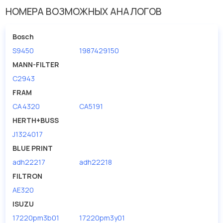
У данной детали есть аналоги с номерами, убедитесь сами.
НОМЕРА ВОЗМОЖНЫХ АНАЛОГОВ
Воздушный фильтр в нашей компании Евродеталь
представлены в большом ассортименте.
Bosch
S9450
1987429150
Мы продаем сертифицированные колодки тормозные
дисковые с гарантией от производителя MAHLE.
MANN-FILTER
C2943
Производитель
MAHLE
FRAM
Диаметр [мм] 1
170
CA4320
CA5191
Исполнение фильтра
Фильтр-патрон
HERTH+BUSS
J1324017
BLUE PRINT
adh22217
adh22218
FILTRON
AE320
ISUZU
17220pm3b01
17220pm3y01