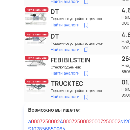
Найти аналоги
4.
DT
Нет в наличии
Най
Подъемное устройство для окон
000
Найти аналоги
4.
DT
Нет в наличии
Най
Подъемное устройство для окон
000
Найти аналоги
26
FEBI BILSTEIN
Нет в наличии
Най
Стеклоподъемник
850
Найти аналоги
01
TRUCKTEC
Нет в наличии
Най
Подъемное устройство для окон
850
Найти аналоги
Возможно вы ищете:
a
0007250002
A
0007250002
0007250002
s
12
S102856
850964