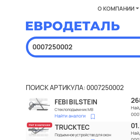
О КОМПАНИИ
ПОИСК АРТИКУЛА: 0007250002
26
FEBI BILSTEIN
Най
Стеклоподъемник МВ
000
Найти аналоги
01
TRUCKTEC
Нет в наличии
Най
Подъемное устройство для окон
000