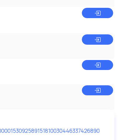
000
0153092
58915
18100304
463374
26890