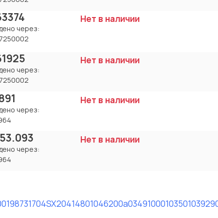
63374
Нет в наличии
дено через:
7250002
61925
Нет в наличии
дено через:
7250002
891
Нет в наличии
дено через:
964
.53.093
Нет в наличии
дено через:
964
0019
8731704SX
204148
01046200a
0349100010
350103929