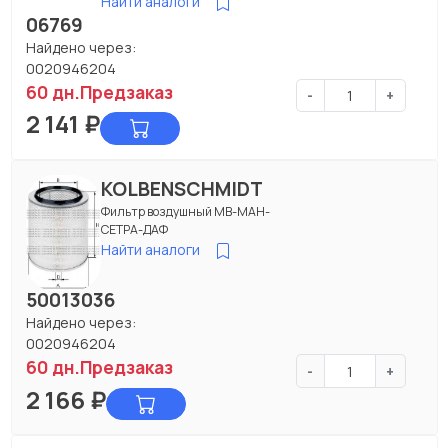
Найти аналоги
06769
Найдено через:
0020946204
60 дн.
Предзаказ
-
+
2 141
₽
KOLBENSCHMIDT
Фильтр воздушный МВ-МАН-
СЕТРА-ДАФ
Найти аналоги
50013036
Найдено через:
0020946204
60 дн.
Предзаказ
-
+
2 166
₽