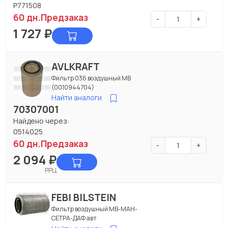
P771508
60 дн.
Предзаказ
-
+
1 727
₽
AVLKRAFT
Фильтр 036 воздушный МВ
(0010944704)
Найти аналоги
70307001
Найдено через:
0514025
60 дн.
Предзаказ
-
+
2 094
₽
РРЦ
FEBI BILSTEIN
Фильтр воздушный МВ-МАН-
СЕТРА-ДАФ авт