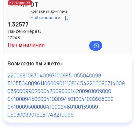
DT
Нет в наличии
Крепежный комплект
Найти аналоги
1.32577
Найдено через:
17248
Нет в наличии
Возможно вы ищете:
22009
81083040097
10098
51055040098
51055040096
110600901110
81454220009
0714009
083000990200
04700900
0142009
01009000
041000945000
041000945010
041000935000
041000950000
041000948010
0139009
060300990190
81748210095