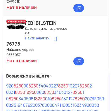
CVP101K
Нет в наличии
FEBI BILSTEIN
Нет в наличии
Колодки тормозные дисковые
к-т
Найти аналоги
76778
Найдено через:
0335037
Нет в наличии
Возможно вы ищете:
920
8250
0
0
8250
3404
0227
8250
1
0227
8250
2
0231
8250
1
8250
26
0
8250
3403
0127
8250
1
0
8250
3405
081
8250
010
8250
18
0127
8250
2
0735059
082519407
920037
800004711000
318834
920258