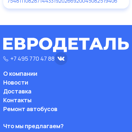
754811
108287
144331
920266
920045
082519406
+7 495 770 47 88
О компании
Новости
Доставка
Контакты
Ремонт автобусов
Что мы предлагаем?