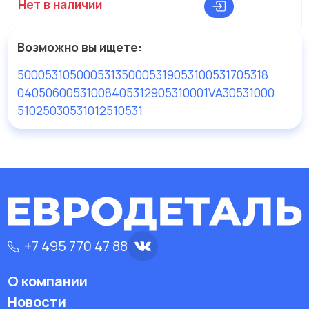
Нет в наличии
Возможно вы ищете:
50005310
50005313
50005319
05310
05317
05318
040506005310
08405312
905310
001VA30531000
51025030531
012510531
+7 495 770 47 88
О компании
Новости