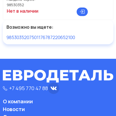
98530352
Нет в наличии
Возможно вы ищете:
98530352
0750117678
7220652100
+7 495 770 47 88
О компании
Новости