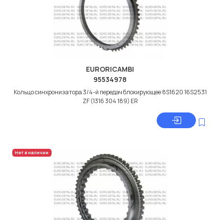
EURORICAMBI
95534978
Кольцо синхронизатора 3/4-й передач блокирующее 8S1620 16S2531
ZF (1316 304 189) ER
Нет в наличии