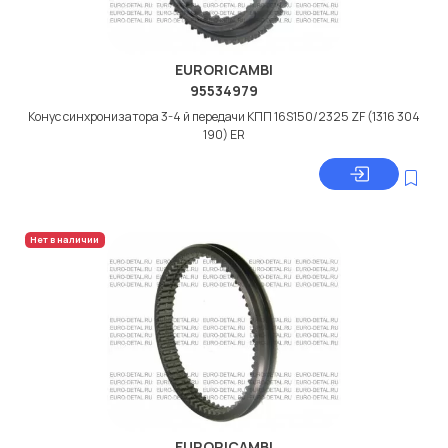
EURORICAMBI
95534979
Конус синхронизатора 3-4 й передачи КПП 16S150/2325 ZF (1316 304
190) ER
Нет в наличии
EURORICAMBI