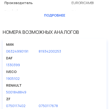
Производитель
EURORICAMBI
Вес [кг]
2.4
ПОДРОБНЕЕ
Внутренний диаметр
80
Наружный диаметр [мм]
140
НОМЕРА ВОЗМОЖНЫХ АНАЛОГОВ
Ширина (мм)
36.5
MAN
06324990191
81934200253
DAF
1330399
IVECO
1905102
RENAULT
5001848849
ZF
0750117402
0750117678