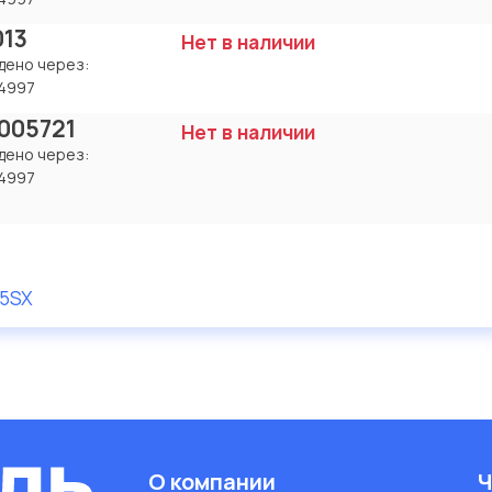
013
Нет в наличии
дено через:
4997
005721
Нет в наличии
дено через:
4997
5SX
О компании
Ч