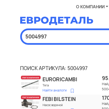
О КОМПАНИИ
ПОИСК АРТИКУЛА: 5004997
95
EURORICAMBI
Нет в наличии
Най
Тяга
500
Найти аналоги
17
FEBI BILSTEIN
Нет в наличии
Най
Насос водяной
500