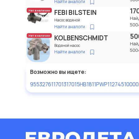
Найти аналоги
17
FEBI BILSTEIN
Нет в наличии
Най
Насос водяной
500
Найти аналоги
50
KOLBENSCHMIDT
Нет в наличии
Най
Водяной насос
500
Найти аналоги
Возможно вы ищете:
95532761
17013
17015
HB1811
PWP1127
4510000