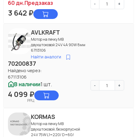
60 дн.
Предзаказ
-
+
3 642
₽
AVLKRAFT
Мотор на печку МВ
двухштоковой 24V 4A 90W 8мм
67113106
Найти аналоги
70200837
Найдено через:
67113106
В наличии
1 шт.
-
+
4 099
₽
РРЦ
KORMAS
Мотор на печку МВ
двухштоковой, безкорпусной
24V 75W L1=220/ D=60/