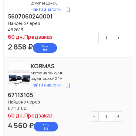
2xAchse L2=60
Найти аналоги
5607060240001
Найдено через:
462613
60 дн.
Предзаказ
-
+
2 858
₽
KORMAS
Мотор на печку МВ
двухштоковой 24V
Найти аналоги
67113105
Найдено через:
67113106
60 дн.
Предзаказ
-
+
4 560
₽