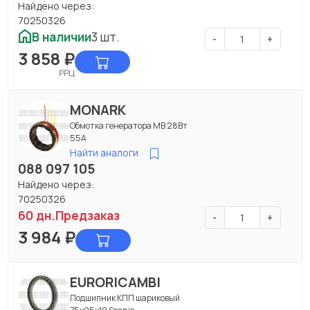
Найдено через:
70250326
В наличии
3 шт.
-
+
3 858
₽
РРЦ
MONARK
Обмотка генератора МВ 28Вт
55А
Найти аналоги
088 097 105
Найдено через:
70250326
60 дн.
Предзаказ
-
+
3 984
₽
EURORICAMBI
Подшипник КПП шариковый