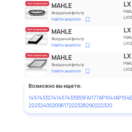
LX
MAHLE
Нет в наличии
Най
Воздушный фильтр
LX1
Найти аналоги
LX
MAHLE
Нет в наличии
Най
Воздушный фильтр
LX1
Найти аналоги
LX
MAHLE
Нет в наличии
Най
Воздушный фильтр
LX1
Найти аналоги
Возможно вы ищете:
1457433274
1457433955
FAI177
AP1041
AP154
2223240020
961722232
8290222320