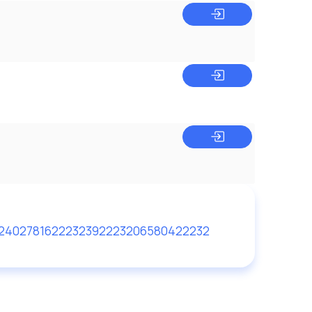
2
4027816222323
922232
06580422232