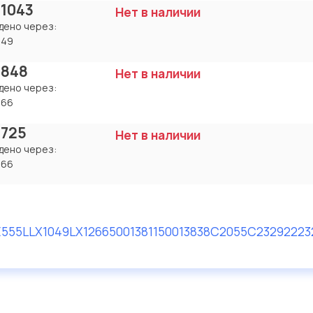
 1043
Нет в наличии
дено через:
049
 848
Нет в наличии
дено через:
266
 725
Нет в наличии
дено через:
266
E555L
LX1049
LX1266
50013811
50013838
C2055
C2329
2223