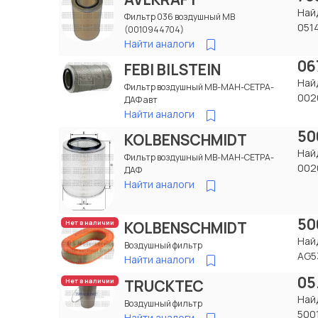
Най
Фильтр 036 воздушный МВ
051
(0010944704)
Найти аналоги
06
FEBI BILSTEIN
Най
Фильтр воздушный МВ-МАН-СЕТРА-
002
ДАФ авт
Найти аналоги
50
KOLBENSCHMIDT
Най
Фильтр воздушный МВ-МАН-СЕТРА-
002
ДАФ
Найти аналоги
50
KOLBENSCHMIDT
Нет в наличии
Най
Воздушный фильтр
AG5
Найти аналоги
05
TRUCKTEC
Нет в наличии
Най
Воздушный фильтр
500
Найти аналоги