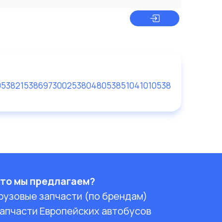
0538
215386
9730025380
480538
51041010538
то мы предлагаем?
рузовые запчасти (по брендам)
апчасти Европейских автобусов