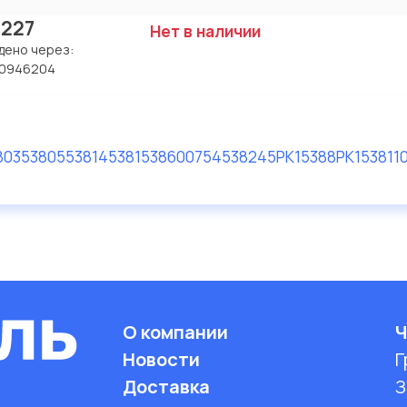
 227
Нет в наличии
дено через:
0946204
8
03538
05538
14538
15386
0075453824
5PK1538
8PK1538
11
О компании
Ч
Новости
Г
Доставка
З