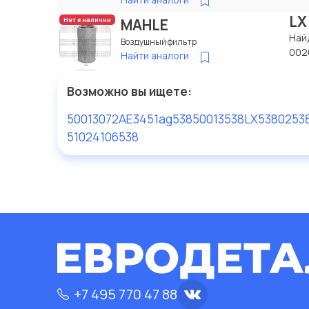
LX
MAHLE
Нет в наличии
Най
Воздушный фильтр
002
Найти аналоги
Возможно вы ищете:
50013072
AE3451
ag538
50013538
LX538
0253
51024106538
+7 495 770 47 88