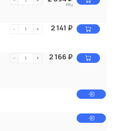
-
+
РРЦ
2 141
₽
-
+
2 166
₽
-
+