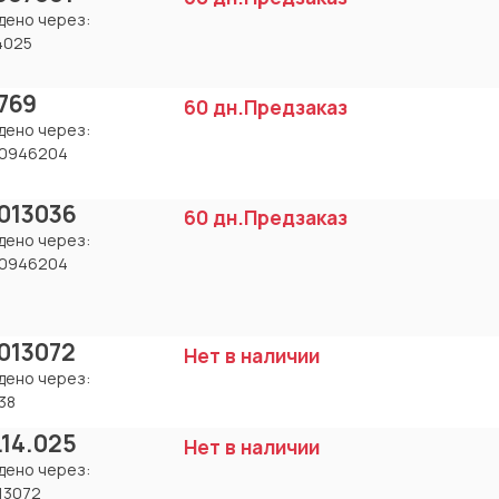
дено через:
4025
769
60 дн.
Предзаказ
дено через:
0946204
013036
60 дн.
Предзаказ
дено через:
0946204
013072
Нет в наличии
дено через:
38
.14.025
Нет в наличии
дено через:
13072