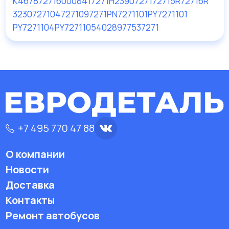
K467
87271600
08417271
H23907271
72715R
72716R
323072710
47271
097271
PN7271101
PY7271101
PY7271104
PY7271105
4028977537271
+7 495 770 47 88
О компании
Новости
Доставка
Контакты
Ремонт автобусов