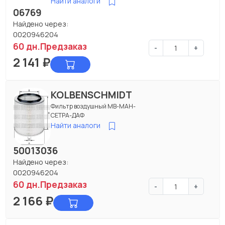
Найти аналоги
06769
Найдено через:
0020946204
60 дн.
Предзаказ
-
+
2 141
₽
KOLBENSCHMIDT
Фильтр воздушный МВ-МАН-
СЕТРА-ДАФ
Найти аналоги
50013036
Найдено через:
0020946204
60 дн.
Предзаказ
-
+
2 166
₽