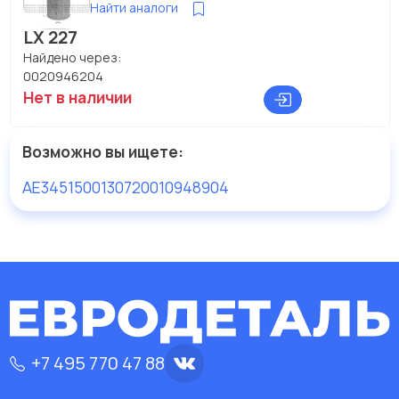
Найти аналоги
LX 227
Найдено через:
0020946204
Нет в наличии
Возможно вы ищете:
AE3451
50013072
0010948904
+7 495 770 47 88