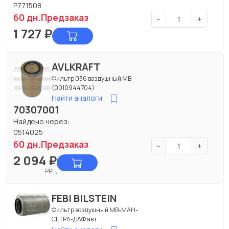
P771508
60 дн.
Предзаказ
-
+
1 727
₽
AVLKRAFT
Фильтр 036 воздушный МВ
(0010944704)
Найти аналоги
70307001
Найдено через:
0514025
60 дн.
Предзаказ
-
+
2 094
₽
РРЦ
FEBI BILSTEIN
Фильтр воздушный МВ-МАН-
СЕТРА-ДАФ авт