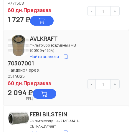
P771508
60 дн.
Предзаказ
-
+
1 727
₽
AVLKRAFT
Фильтр 036 воздушный МВ
(0010944704)
Найти аналоги
70307001
Найдено через:
0514025
60 дн.
Предзаказ
-
+
2 094
₽
РРЦ
FEBI BILSTEIN
Фильтр воздушный МВ-МАН-
СЕТРА-ДАФ авт