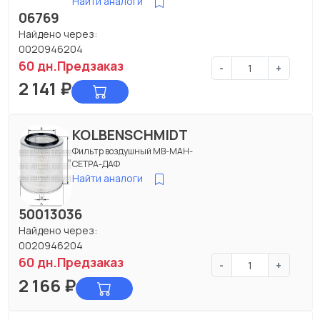
Найти аналоги
06769
Найдено через:
0020946204
60 дн.
Предзаказ
-
+
2 141
₽
KOLBENSCHMIDT
Фильтр воздушный МВ-МАН-
СЕТРА-ДАФ
Найти аналоги
50013036
Найдено через:
0020946204
60 дн.
Предзаказ
-
+
2 166
₽