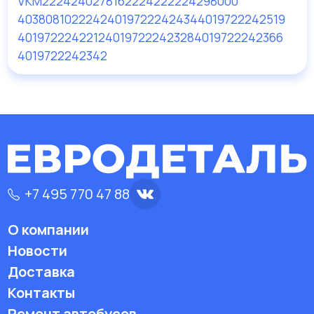
VKM22242
4027816222422
2224298000
4038081022242
4019722242434
4019722242519
4019722242212
4019722242328
4019722242366
4019722242342
+7 495 770 47 88
О компании
Новости
Доставка
Контакты
Ремонт автобусов