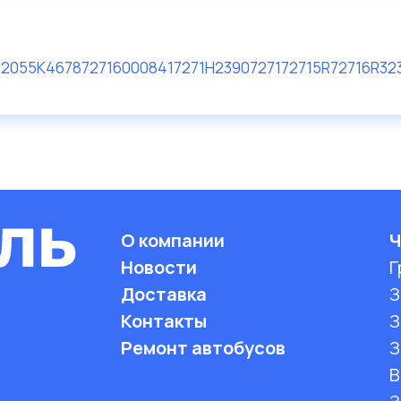
2055
K467
87271600
08417271
H23907271
72715R
72716R
32
О компании
Ч
Новости
Г
Доставка
З
Контакты
З
Ремонт автобусов
З
B