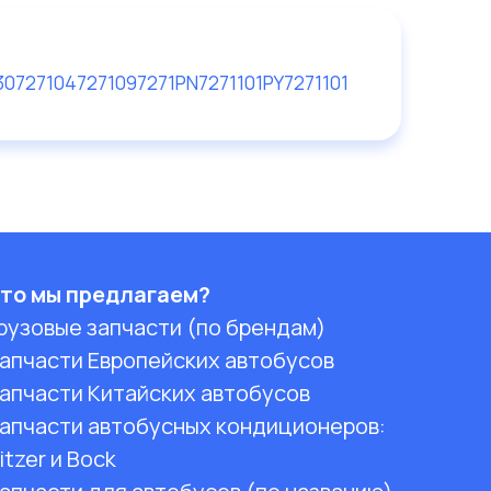
3072710
47271
097271
PN7271101
PY7271101
то мы предлагаем?
рузовые запчасти (по брендам)
апчасти Европейских автобусов
апчасти Китайских автобусов
апчасти автобусных кондиционеров:
itzer и Bock