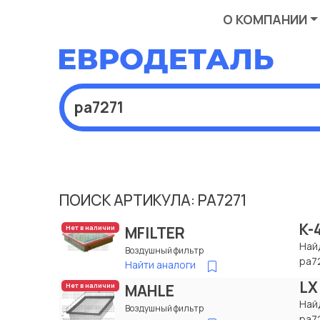
О КОМПАНИИ
ПОИСК АРТИКУЛА: PA7271
K-
MFILTER
Нет в наличии
Най
Воздушный фильтр
pa7
Найти аналоги
LX
MAHLE
Нет в наличии
Най
Воздушный фильтр
pa7