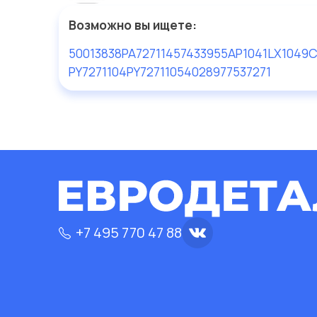
Возможно вы ищете:
50013838
PA7271
1457433955
AP1041
LX1049
C
PY7271104
PY7271105
4028977537271
+7 495 770 47 88