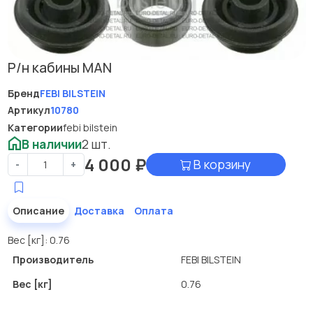
Р/н кабины MAN
Бренд
FEBI BILSTEIN
Артикул
10780
Категории
febi bilstein
В наличии
2 шт.
4 000
₽
В корзину
-
+
Описание
Доставка
Оплата
Вес [кг]: 0.76
Производитель
FEBI BILSTEIN
Вес [кг]
0.76