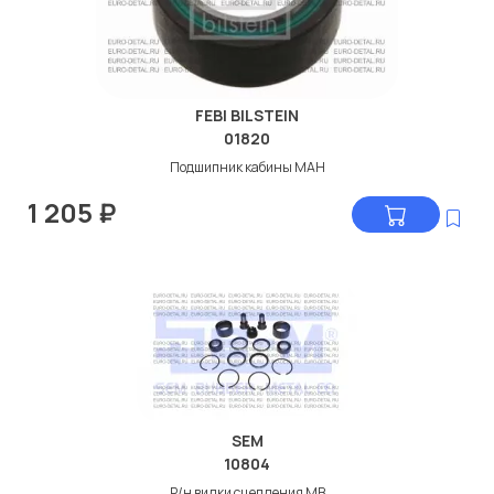
FEBI BILSTEIN
01820
Подшипник кабины МАН
1 205
₽
SEM
10804
Р/н вилки сцепления МВ