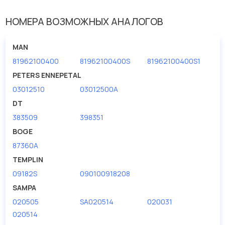
НОМЕРА ВОЗМОЖНЫХ АНАЛОГОВ
MAN
81962100400
81962100400S
81962100400S1
PETERS ENNEPETAL
03012510
03012500A
DT
383509
398351
BOGE
87360A
TEMPLIN
09182S
090100918208
SAMPA
020505
SA020514
020031
020514