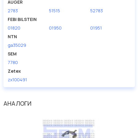
AUGER
2783
51515
52783
FEBI BILSTEIN
01820
01950
01951
NTN
ga35029
SEM
7780
Zetex
zx100491
АНАЛОГИ