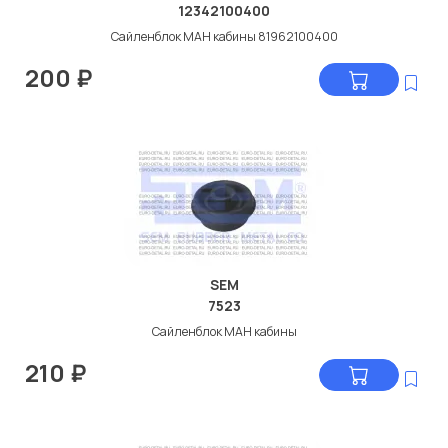
12342100400
Сайленблок МАН кабины 81962100400
200
₽
SEM
7523
Сайленблок МАН кабины
210
₽