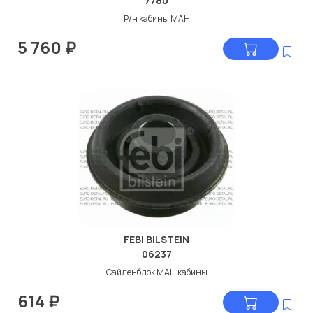
7780
Р/н кабины МАН
5 760
₽
FEBI BILSTEIN
06237
Сайленблок МАН кабины
614
₽