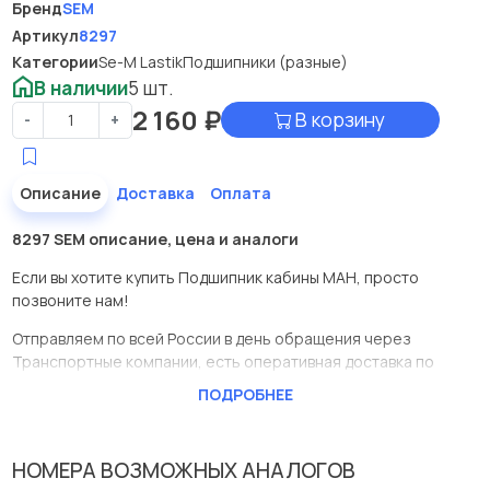
Бренд
SEM
Артикул
8297
Категории
Se-M Lastik
Подшипники (разные)
В наличии
5 шт.
2 160
₽
В корзину
-
+
Описание
Доставка
Оплата
8297 SEM описание, цена и аналоги
Если вы хотите купить Подшипник кабины МАН, просто
позвоните нам!
Отправляем по всей России в день обращения через
Транспортные компании, есть оперативная доставка по
Москве.
ПОДРОБНЕЕ
Эта запчасть представлена по производителю SEM
У данной детали есть аналоги с номерами, убедитесь сами.
НОМЕРА ВОЗМОЖНЫХ АНАЛОГОВ