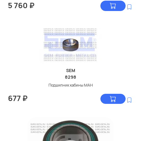
5 760
₽
SEM
8298
Подшипник кабины МАН
677
₽