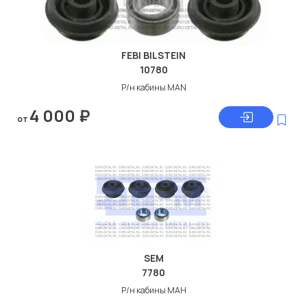
FEBI BILSTEIN
10780
Р/н кабины MAN
4 000
₽
от
SEM
7780
Р/н кабины МАН